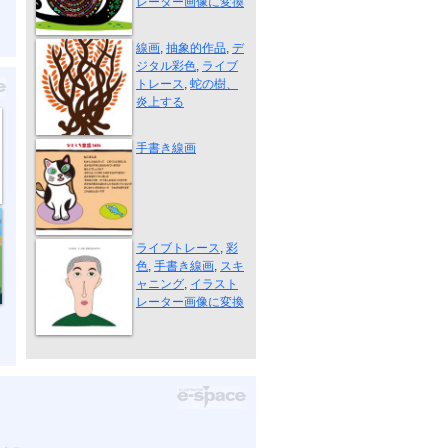
レーター画像に変換
蛇の樹、炎上...
線画
,
抽象的作品
,
デ
ジタル彩色
,
ライブ
トレース
,
蛇の樹、
炎上する
ねこまんま
手書き線画
もっと良い方...
ライブトレース
,
彩
色
,
手書き線画
,
スキ
ャニング
,
イラスト
レーター画像に変換