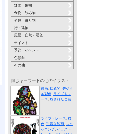
野菜・果物
食物・飲み物
交通・乗り物
街・建物
風景・自然・景色
テイスト
季節・イベント
色傾向
その他
同じキーワードの他のイラスト
残された言葉
線画
,
抽象的
,
デジタ
ル彩色
,
ライブトレ
ース
,
残された言葉
運びます
ライブトレース
,
彩
色
,
手書き線画
,
スキ
ャニング
,
イラスト