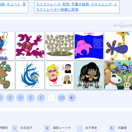
線画
,
キュート
,
茶
ライブトレース
,
彩色
,
手書き線画
,
スキャニング
,
イ
ラストレーター画像に変換
恋
捕食する
団地
11月メンダコ
草原タクシー
所
風祭り
ハイ私です。
ジャコウウシ
しちのすけa
2
3
4
5
6
…
113
▶
野隆司
し
白石佳子
は
服部ユーイチ
丸子博史
む
武藤修