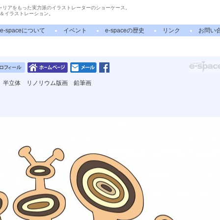
ャリアをもった実力派のイラストレーターのショーケース。
＆イラストレーション。
e-spaceについて
イベント
e-spaceの歴史
リンク
お問い
 半立体 リノリウム版画 鉛筆画