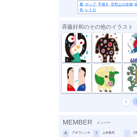
夏
,
ポップ
,
手描き
,
空想上の生物
,
色
,
レトロ
斉藤好和のその他のイラスト
傘がない
正体不明
深海の
話し合い
オハヨーゴザ...
噂の出
1
MEMBER
メンバー
あ
アキワシンヤ
う
上本眞司
川