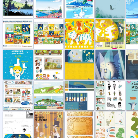
“複十字シー...
“複十字シー...
New Year Car...
“お月見くじ”...
“複十字
横浜開港祭2021
書籍挿絵
MY TREASURE
CRYSTAL CAVE
STAR
RECE
ぜん息サポー...
web site「ヘ...
web site「ブ...
書籍挿絵「線...
よくわか
金の輪
ムジカノーヴァ
ウッドカード
カレンダー 2...
カレンダ