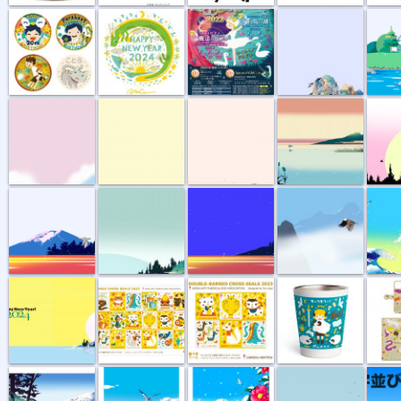
波と鶴
波間の鴎
春を呼ぶ鳥と梅
夕日の翡翠
夕日の
夕日の富士
森への帰還
夜が来る
孤高の鷲
浪裏の
日の出と白鳥...
“複十字シー...
“複十字シー...
あさいとおる...
手帳型ス
「美しき鳥」
海に架かる橋
白い世界に赤...
霧の森へ
YouTu