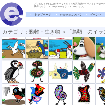
プロとして3年以上のキャリアをもった実力派のイラストレーター
納得のイラストレーター＆イラストレーション。
トップページ
e-spaceについて
イベント
カテゴリ：動物・生き物 ＞「鳥類」のイラ
ガチョウは番...
ツバメの巣
おたがいさま
しちだ研究所...
しちだ研
ツノメドリ
鳥の巣
ふたりはなか...
星をめざす
草原タ
しあわせの予感
パートナーシ...
散歩の習慣
鳥の願い
夢の中
アイコン
New Year Car...
日本フィル ...
岩山の鶴
川にさ