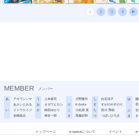
1
2
3
4
▶
MEMBER
メンバー
あ
アキワシンヤ
う
上本眞司
川野隆司
し
白石佳子
は
服
あさいとおる
お
オガワヒロシ
け
K-SuKe
す
すがのやすのり
早
い
イトウケイジ
か
柿田ゆかり
こ
小松原 英
た
田川 秀樹
ふ
古
岩崎政志
神谷一郎
さ
斉藤好和
つ
つぼいひろき
ま
ま
トップページ
e-spaceについて
イベント
e