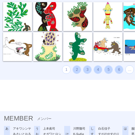
どう、このポ...
おいしい匂い
新しい種
坂道登れば
遠泳
1
2
3
4
5
6
…
MEMBER
メンバー
あ
アキワシンヤ
う
上本眞司
川野隆司
し
白石佳子
は
服
あさいとおる
お
オガワヒロシ
け
K-SuKe
す
すがのやすのり
早