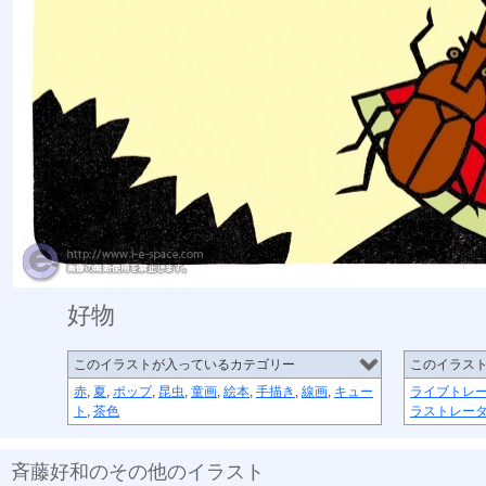
好物
このイラストが入っているカテゴリー
このイラス
赤
,
夏
,
ポップ
,
昆虫
,
童画
,
絵本
,
手描き
,
線画
,
キュー
ライブトレ
ト
,
茶色
ラストレー
斉藤好和のその他のイラスト
植物のチカラ
組み合わせ
植木鉢
節足星人
3月カ