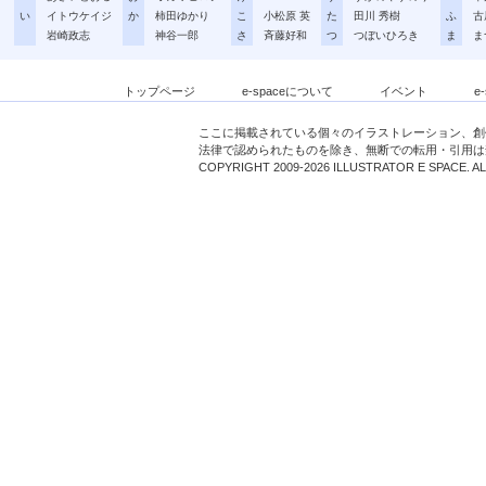
い
イトウケイジ
か
柿田ゆかり
こ
小松原 英
た
田川 秀樹
ふ
古
岩崎政志
神谷一郎
さ
斉藤好和
つ
つぼいひろき
ま
ま
トップページ
e-spaceについて
イベント
e
ここに掲載されている個々のイラストレーション、創
法律で認められたものを除き、無断での転用・引用は
COPYRIGHT 2009-2026 ILLUSTRATOR E SPACE. A