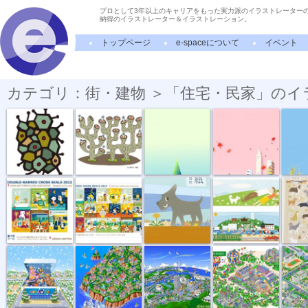
プロとして3年以上のキャリアをもった実力派のイラストレーター
納得のイラストレーター＆イラストレーション。
トップページ
e-spaceについて
イベント
カテゴリ：街・建物 ＞「住宅・民家」のイ
集合住宅
団地
未来島
茜色の街
金色の
“複十字シー...
“複十字シー...
手紙
web site「ヘ...
ポストカ
トイザラスポ...
楽天市場の風...
中外炉工業株...
トヨタイベン...
マンショ
街区画
街
街 俯瞰
住まい博
街並イラ