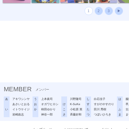
1
2
3
▶
MEMBER
メンバー
あ
アキワシンヤ
う
上本眞司
川野隆司
し
白石佳子
は
服
あさいとおる
お
オガワヒロシ
け
K-SuKe
す
すがのやすのり
早
い
イトウケイジ
か
柿田ゆかり
こ
小松原 英
た
田川 秀樹
ふ
古
岩崎政志
神谷一郎
さ
斉藤好和
つ
つぼいひろき
ま
ま