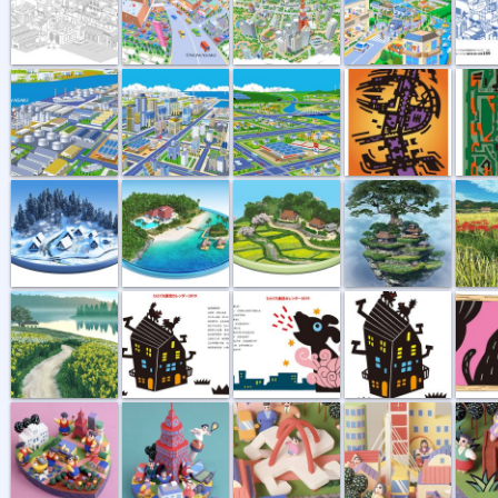
工場地帯・街並
街並イラスト...
街並風景
朝焼けの街
残照
盆景 冬
盆景 夏
盆景 春
天空の民家
里山の
明日に向かう道
午前１時のは...
夜空の星に叫...
午前１時のは...
窓辺に
女子学生一人...
東京一人暮らし
街の暮らし09
街の暮らし08
街の暮