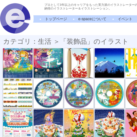
プロとして3年以上のキャリアをもった実力派のイラストレーター
納得のイラストレーター＆イラストレーション。
トップページ
e-spaceについて
イベント
カテゴリ：生活 ＞「装飾品」のイラスト
日本フィル ...
日本フィル ...
ハートが消え...
Temple at th...
Dalah
masking tape...
日本フィル ...
日本フィル ...
日本フィル ...
日本フィ
“ANNIVERSARY...
魔法使いとケ...
メリークリス...
サンタとクリ...
50s 
蜷人形・色鉛...
熊手・商売繁...
日本地図イラ...
額縁の冬
宝箱