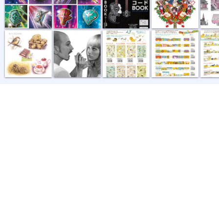
秋の気配
メイク修正化...
asamidori「A...
asamidori「...
asamid