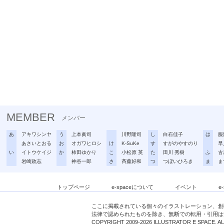
MEMBER
メンバー
あ
アキワシンヤ
う
上本眞司
川野隆司
し
白石佳子
は
服
あさいとおる
お
オガワヒロシ
け
K-SuKe
す
すがのやすのり
早
い
イトウケイジ
か
柿田ゆかり
こ
小松原 英
た
田川 秀樹
ふ
古
岩崎政志
神谷一郎
さ
斉藤好和
つ
つぼいひろき
ま
ま
トップページ
e-spaceについて
イベント
e
ここに掲載されている個々のイラストレーション、創
法律で認められたものを除き、無断での転用・引用は
COPYRIGHT 2009-2026 ILLUSTRATOR E SPACE. A