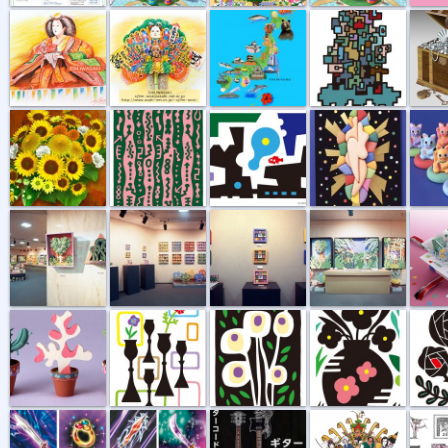
花束 向日葵
行き交うキモチ
紅い魚
愛ある生活
招き猫
新宿伊勢丹展...
新宿伊勢丹展...
伊勢丹展示会...
新宿伊勢丹展...
京都製作
多肉コレクシ...
一輪挿し
ひとりしずか
花瓶の真実
裏庭に
ゲーム用グラ...
ゲーム用グラ...
「ギターコー...
歌舞伎の熊手
物カット