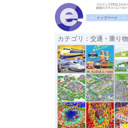
プロとして3年以上のキ
納得のイラストレーター
トップページ
カテゴリ：交通・乗り物
時刻表2024年...
JR東日本 ス...
web sit
トヨタイベン...
マンション・...
街
ファンタジー...
ファンタジー...
ファンタ
街並イラスト...
街並イラスト...
町並イラ