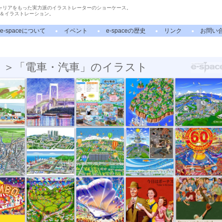
ャリアをもった実力派のイラストレーターのショーケース。
＆イラストレーション。
e-spaceについて
イベント
e-spaceの歴史
リンク
お問い
 ＞「電車・汽車」のイラスト
e「ヘ...
ボールペン画...
フレーベル館...
楽天市場の風...
中外炉工業株...
街 俯瞰
街並イラスト...
街並イラスト...
ファンタジー...
ジー...
ファンタジー...
ファンタジー...
50s フィフテ...
50s フィフテ...
スト...
街並イラスト...
街並イラスト...
未来都市計画
都心の公園