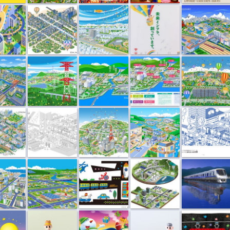
イラ...
街並風景イラ...
風景イラスト...
街並イラスト...
街並イラスト...
スト...
街並イラスト...
街並イラスト6
街並イラスト5
街並イラスト4
スト...
街並風景
はたらく車
フィールド...
泉を走る列車
アン...
旅に出る
冬のビッグチ...
鉄道模型の夜
地下鉄パンダ線