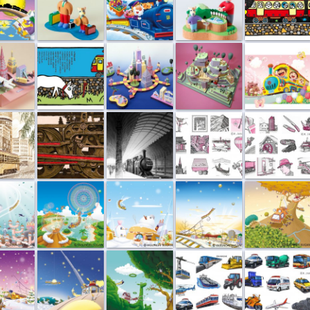
ステ...
くさむしり
住宅情報誌表紙
収穫祭
泉陽興業２０...
画
新聞小説「精...
駅、鉛筆画
物カットイラ...
物カットイラ...
市
花火の惑星
甘い雪の惑星
銀河へ
実りの惑星
惑星
夜空を彩る惑星
緑の惑星
乗り物カット...
乗り物カット...