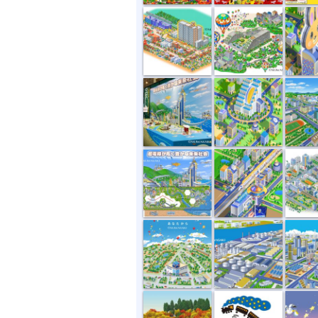
未来都市展示...
未来のマンシ...
街並風景
未来都市
街並イラスト...
街並イラ
街並イラスト2
工場地帯・街並
街並イラ
盆景 秋
夜行列車
アニ丸エ