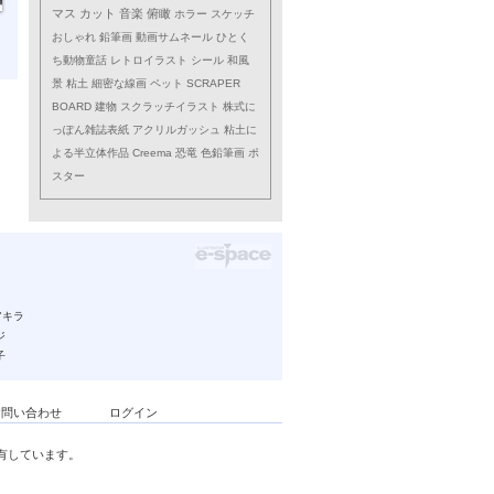
マス
カット
音楽
俯瞰
ホラー
スケッチ
おしゃれ
鉛筆画
動画サムネール
ひとく
ち動物童話
レトロイラスト
シール
和風
景
粘土
細密な線画
ペット
SCRAPER
BOARD
建物
スクラッチイラスト
株式に
っぽん雑誌表紙
アクリルガッシュ
粘土に
よる半立体作品
Creema
恐竜
色鉛筆画
ポ
スター
アキラ
ジ
子
お問い合わせ
ログイン
有しています。