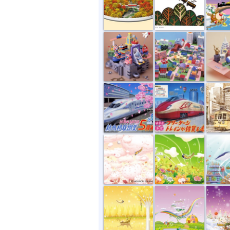
素型材センタ...
街の俯瞰図
日経ロジ
JR九州 クオ...
JR九州 フリ...
色鉛筆
ふわふわでも...
音の咲く惑星
海中都
星降る惑星
虹の惑星
聖なる