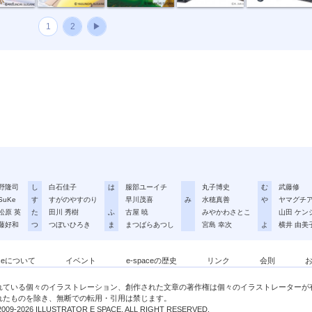
1
2
▶
野隆司
し
白石佳子
は
服部ユーイチ
丸子博史
む
武藤修
SuKe
す
すがのやすのり
早川茂喜
み
水穂真善
や
ヤマグチ
松原 英
た
田川 秀樹
ふ
古屋 暁
みやかわさとこ
山田 ケン
藤好和
つ
つぼいひろき
ま
まつばらあつし
宮島 幸次
よ
横井 由美
aceについて
イベント
e-spaceの歴史
リンク
会則
れている個々のイラストレーション、創作された文章の著作権は個々のイラストレーターが
れたものを除き、無断での転用・引用は禁じます。
009-2026 ILLUSTRATOR E SPACE. ALL RIGHT RESERVED.