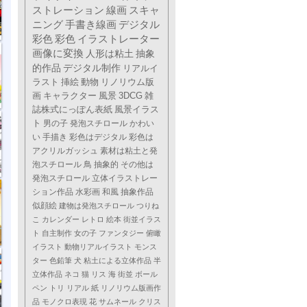
ストレーション
線画
スキャ
ニング
手書き線画
デジタル
彩色
彩色
イラストレーター
画像に変換
人形は粘土
抽象
的作品
デジタル制作
リアルイ
ラスト
挿絵
動物
リノリウム版
画
キャラクター
風景
3DCG
雑
誌株式にっぽん表紙
風景イラス
ト
男の子
発泡スチロール
かわい
い
手描き
彩色はデジタル
彩色は
アクリルガッシュ
素材は粘土と発
泡スチロール
鳥
抽象的
その他は
発泡スチロール
立体イラストレー
ション作品
水彩画
和風
抽象作品
似顔絵
建物は発泡スチロール
つりね
こ
カレンダー
レトロ
絵本
街並イラス
ト
自主制作
女の子
ファンタジー
俯瞰
イラスト
動物リアルイラスト
モンス
ター
色鉛筆
犬
粘土による立体作品
半
立体作品
ネコ
猫
リス
海
街並
ボール
ペン
トリ
リアル
紙
リノリウム版画作
品
モノクロ表現
花
サムネール
クリス