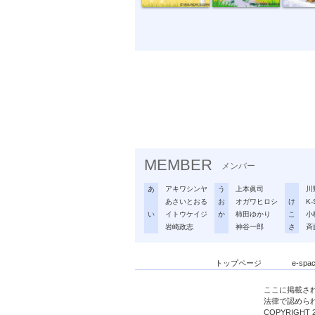
MEMBER
メンバー
あ
アキワシンヤ
う
上本眞司
川
あさいとおる
お
オガワヒロシ
け
K-
い
イトウケイジ
か
柿田ゆかり
こ
小
岩崎政志
神谷一郎
さ
斉
トップページ
e-sp
ここに掲載さ
法律で認めら
COPYRIGHT 2