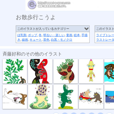
お散歩行こうよ
このイラストが入っているカテゴリー
このイラス
ほ乳類
,
ポップ
,
冬
,
明るい・楽しい
,
童画
,
絵本
,
手描
ライブトレ
き
,
線画
,
キュート
,
茶色
,
白黒・モノクロ
ラストレー
斉藤好和のその他のイラスト
植物のチカラ
組み合わせ
植木鉢
節足星人
3月カ
どう、このポ...
おいしい匂い
新しい種
坂道登れば
遠泳