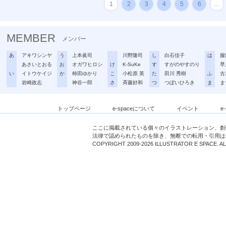
1
2
3
4
5
6
…
MEMBER
メンバー
あ
アキワシンヤ
う
上本眞司
川野隆司
し
白石佳子
は
服
あさいとおる
お
オガワヒロシ
け
K-SuKe
す
すがのやすのり
早
い
イトウケイジ
か
柿田ゆかり
こ
小松原 英
た
田川 秀樹
ふ
古
岩崎政志
神谷一郎
さ
斉藤好和
つ
つぼいひろき
ま
ま
トップページ
e-spaceについて
イベント
e
ここに掲載されている個々のイラストレーション、創
法律で認められたものを除き、無断での転用・引用は
COPYRIGHT 2009-2026 ILLUSTRATOR E SPACE. A