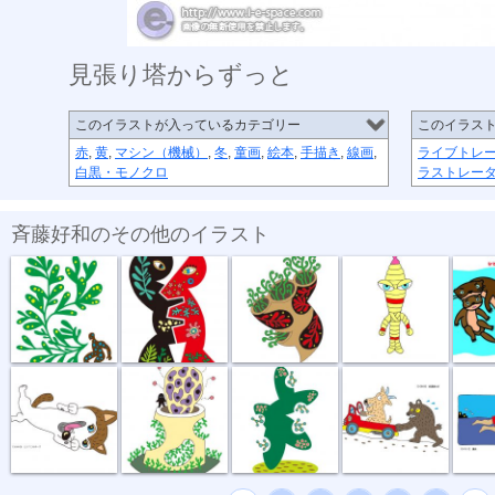
見張り塔からずっと
このイラストが入っているカテゴリー
このイラス
赤
,
黄
,
マシン（機械）
,
冬
,
童画
,
絵本
,
手描き
,
線画
,
ライブトレ
白黒・モノクロ
ラストレー
斉藤好和のその他のイラスト
植物のチカラ
組み合わせ
植木鉢
節足星人
3月カ
どう、このポ...
おいしい匂い
新しい種
坂道登れば
遠泳