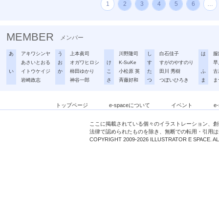
1
2
3
4
5
6
…
MEMBER
メンバー
あ
アキワシンヤ
う
上本眞司
川野隆司
し
白石佳子
は
服
あさいとおる
お
オガワヒロシ
け
K-SuKe
す
すがのやすのり
早
い
イトウケイジ
か
柿田ゆかり
こ
小松原 英
た
田川 秀樹
ふ
古
岩崎政志
神谷一郎
さ
斉藤好和
つ
つぼいひろき
ま
ま
トップページ
e-spaceについて
イベント
e
ここに掲載されている個々のイラストレーション、創
法律で認められたものを除き、無断での転用・引用は
COPYRIGHT 2009-2026 ILLUSTRATOR E SPACE. A