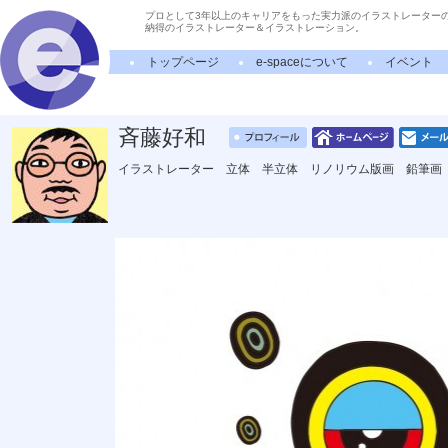
プロとして3年以上のキャリアをもった実力派のイラストレーター
納得のイラストレーター＆イラストレーション。
トップページ
e-spaceについて
イベント
斉藤好和
イラストレーター 立体 半立体 リノリウム版画 鉛筆画