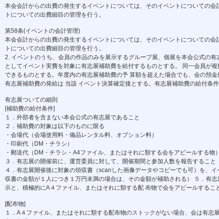
本会会計からの出費の発生するイベントについては、そのイベントについての会計
トについての出費細目の管理を行う。
第58条(イベントの会計管理)
本会会計からの出費の発生するイベントについては、そのイベントについての会計
トについての出費細目の管理を行う。
2. イベントのうち、会員の作品のみを展示するグループ展、個展を本会公式の有
としてイベント実費を対象に有志展補助費を給付するものとする。 同一会員が
できるものとする。年度内の有志展補助費の予 算額を超えた場合でも、会の預
有志展補助費の発給は 当該 イベント決算確定後とする。有志展補助費の給付条
有志展ついての細則
[補助費の給付条件]
１．外部者を含まない本会公式の有志展であること
２．補助費の対象は以下のものに限る
・会場代（会場使用料・備品レンタル料、オプション料）
・印刷代（DM・チラシ）
・郵送代（DM・チラシ・A4ファイル、またはそれに類する会をアピールする物
３．有志展の開催前に、運営委員に対して、開催期間と参加人数を報告すること
４．有志展開催後に対象の領収書（scanした画像データやコピーでも可）を、イ
収書の金額が１人につき１万円未満の場合は、その金額が補助される） ５．有志展時
示と、積極的にA４ファイル、またはそれに類する配 布物で会をアピールするこ
[配布物]
１．A４ファイル、またはそれに類する配布物のストックがない場合、会は有志展