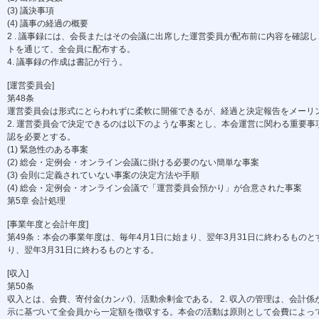
(3) 議決事項
(4) 議事の経過の概要
2 . 議事録には、会長またはその会議に出席した運営委員が配布前に内容を確認し
トを通じて、全会員に配布する。
4. 議事録の作成は書記が行う。
[運営委員会]
第48条
運営委員会は形式にとらわれずに柔軟に開催できるが、経過と決定報告をメーリン
2. 運営委員会で決定できるのは以下のような事案とし、本会運営に関わる重要事
認を必要とする。
(1) 緊急性のある事案
(2) 総会・定例会・オンライン会議に掛ける必要のない簡単な事案
(3) 会則に定義されていない事案の決定方法や手順
(4) 総会・定例会・オンライン会議で「運営委員会預かり」が合意された事案
第5章 会計処理
[事業年度と会計年度]
第49条：本会の事業年度は、毎年4月1日に始まり、翌年3月31日に終わるものと
り、翌年3月31日に終わるものとする。
[収入]
第50条
収入とは、会費、寄付金(カンパ)、活動余剰金である。 2. 収入の管理は、会計係
示に基づいて全会員から一定額を徴収する。本会の活動は原則として会費によって