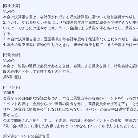
[収支決算]
第54条
本会の決算報告書は、会計係が作成する収支計算書に基づいて運営委員が作成し、
2. ただし、やむを得ない事情により当該運営年度開始前に総会を開催できない場
いては、できるだけ速やかにオンライン会議による承認を得るものとし、承認を得
する。
3. 本会の決算報告書は、運営委員が毎会計年度終了後遅滞なくこれを作成し、会
4. 本会の収支決算に差額が生じたときは、総会の議決を得て、その全部または一
[特別会計]
第55条
本会は、運営の遂行上必要があるときは、会議による議決を得て、特別会計を設ける
般の経理と区分して管理するものとする。
第6章 活動
[イベント]
第56条
会員からの自発的な提議に基づき、本会は展覧会等の各種のイベントを行うもの
イベント内容は、会員からの企画書の提出を元に、運営委員会が決定を下すこと
容を、決議前に情報を公開しなければならない。 イベントの決定権は運営委員
要がある。
今まで開催された例としては、全体展、有志展、外部イベントへの参加、交流の
2条「会の目的」に則した内容であれば、いかなるイベントも行えるものとする
第57条(イベントの会計管理)