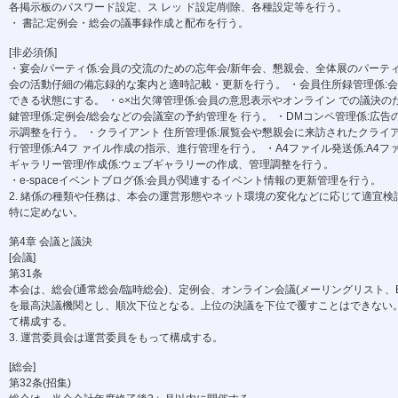
各掲示板のパスワード設定、ス レッ ド設定/削除、各種設定等を行う。
・ 書記:定例会・総会の議事録作成と配布を行う。
[非必須係]
・宴会/パーティ係:会員の交流のための忘年会/新年会、懇親会、全体展のパーティ
会の活動仔細の備忘録的な案内と適時記載・更新を行う。 ・会員住所録管理係:
できる状態にする。 ・○×出欠簿管理係:会員の意思表示やオンライン での議決の
鍵管理係:定例会/総会などの会議室の予約管理を 行う。 ・DMコンペ管理係:広
示調整を行う。 ・クライアント 住所管理係:展覧会や懇親会に来訪されたクライ
行管理係:A4フ ァイル作成の指示、進行管理を行う。 ・A4ファイル発送係:A4
ギャラリー管理/作成係:ウェブギャラリーの作成、管理調整を行う。
・e-spaceイベントブログ係:会員が関連するイベント情報の更新管理を行う。
2. 緒係の種類や任務は、本会の運営形態やネット環境の変化などに応じて適宜検討
特に定めない。
第4章 会議と議決
[会議]
第31条
本会は、総会(通常総会/臨時総会)、定例会、オンライン会議(メーリングリスト、B
を最高決議機関とし、順次下位となる。上位の決議を下位で覆すことはできない。 
て構成する。
3. 運営委員会は運営委員をもって構成する。
[総会]
第32条(招集)