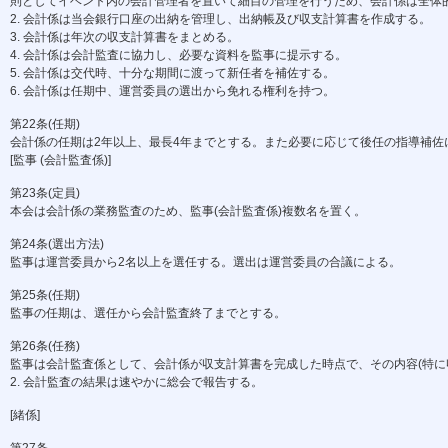
則としてイベント内の会計管理者を置いて細目の管理を行うため、会計係は全体的
2. 会計係は当会銀行口座の出納を管理し、出納帳及び収支計算書を作成する。
3. 会計係は年次の収支計算書をまとめる。
4. 会計係は会計監査に協力し、必要な資料を監事に提示する。
5. 会計係は交代時、十分な期間に渡って新任者を補佐する。
6. 会計係は任期中、運営委員の選出から免れる権利を持つ。
第22条(任期)
会計係の任期は2年以上、最長4年までとする。また必要に応じて後任の指導補佐
[監事 (会計監査係)]
第23条(定員)
本会は会計係の業務監査のため、監事(会計監査係)複数名を置く。
第24条(選出方法)
監事は運営委員から2名以上を選任する。選出は運営委員の合議による。
第25条(任期)
監事の任期は、選任から会計監査終了までとする。
第26条(任務)
監事は会計監査係として、会計係が収支計算書を完成した時点で、その内容(特に収
2. 会計監査の結果は速やかに総会で報告する。
[緒係]