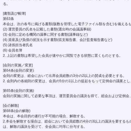
る。
[書類及び帳簿]
第63条
本会は、次の各号に掲げる書類(版数を管理した電子ファイル類を含む)を備えるもの
(2) 運営委員の氏名を記載した書類(選出時の会議議事録)
(3) 会則に定める機関の議事に関する書類(議事録など)
(4) 資産及び負債の状況を示す書類(収支報告書、会計監査報告書など)
(5) 諸係担当者氏名
(6) 会員名簿
2. 上記の書類は希望した会員が速やかに閲覧できる状態に置くものとする。
[会則の実施／変更]
第64条(会則の変更)
会則の変更は、総会において出席会員総数の3分の2以上の賛成を必要とする。
2. 会則内の各細則の変更は、会員の5分の1以上の提起をもって定例会の議案と
第65条(会則の実施)
会則の実施に関して必要な事項は、運営委員会の議決を得て、総会および定例会、
[会の解散]
第68条(会の解散)
本会は、本会目的の遂行が不可能の場合、解散する。
2.本会を解散する場合は、総会において会員総数の4分の3以上の議決を要するもの
は、解散の議決を受けて、全会員に均等に分与する。