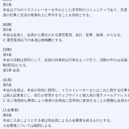
第2条
本会はプロのイラストレーターを中心とした非営利のコミュニティであり、互恵・
員の仕事と生活の発展向上に寄与することを目的とする。
[組織]
第3条
本会は会員と、会員から選出される運営委員、会計、監事、緒係、からなる。
2. 運営委員以下の各員は無報酬とする。
[活動]
第4条
本会の活動は原則として、会員の自発的な行為をもって行う。活動の中心は会議、
動(部活)となる。
第2章 会員
[会員]
第5条
本会の会員は、本会の目的に賛同し、イラストレーターまたはこれに類する仕事を
は個人起業者とし、自己が管理するウェブサイトと個人宛の電子メールアドレスを
2. 主に地理的な事情により後述の定例会に定常的に参加することが困難な会員を
[入会審査]
第6条
本会に入会しようとする者は現会員による入会審査を経るものとする。
入会審査については細則による。