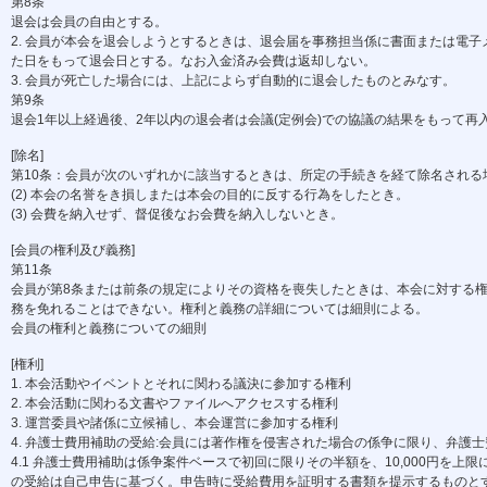
第8条
退会は会員の自由とする。
2. 会員が本会を退会しようとするときは、退会届を事務担当係に書面または電子
た日をもって退会日とする。なお入金済み会費は返却しない。
3. 会員が死亡した場合には、上記によらず自動的に退会したものとみなす。
第9条
退会1年以上経過後、2年以内の退会者は会議(定例会)での協議の結果をもって再
[除名]
第10条：会員が次のいずれかに該当するときは、所定の手続きを経て除名される場合
(2) 本会の名誉をき損しまたは本会の目的に反する行為をしたとき。
(3) 会費を納入せず、督促後なお会費を納入しないとき。
[会員の権利及び義務]
第11条
会員が第8条または前条の規定によりその資格を喪失したときは、本会に対する権
務を免れることはできない。権利と義務の詳細については細則による。
会員の権利と義務についての細則
[権利]
1. 本会活動やイベントとそれに関わる議決に参加する権利
2. 本会活動に関わる文書やファイルへアクセスする権利
3. 運営委員や諸係に立候補し、本会運営に参加する権利
4. 弁護士費用補助の受給:会員には著作権を侵害された場合の係争に限り、弁護
4.1 弁護士費用補助は係争案件ベースで初回に限りその半額を、10,000円を上
の受給は自己申告に基づく。申告時に受給費用を証明する書類を提示するものとする