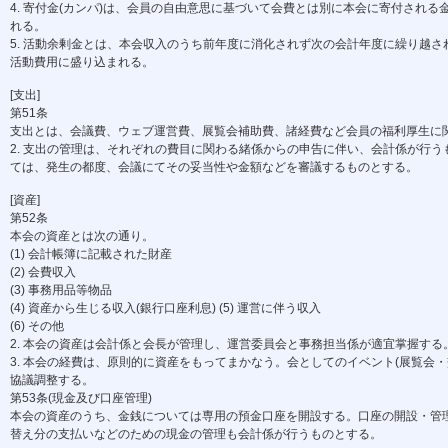
4. 寄付金(カンパ)は、会員の自由意思に基づいて会費とは別に本会に寄付される
れる。
5. 活動余剰金とは、本会収入のうち前年度に消化されず次の会計年度に繰り越さ
活動費用に盛り込まれる。
[支出]
第51条
支出とは、会議費、ウェブ運営費、展覧会補助費、諸経費など会員の福利厚生に
2. 支出の管理は、それぞれの費目に関わる緒係からの申告に伴い、会計係が行うも
ては、発生の都度、会議にてその妥当性や金額などを審議するものとする。
[資産]
第52条
本会の資産とは次の通り。
(1) 会計帳簿に記載された財産
(2) 会費収入
(3) 事務用品等物品
(4) 資産から生じる収入(銀行口座利息) (5) 運営に伴う収入
(6) その他
2. 本会の資産は会計係と会長が管理し、運営委員会と事務担当係が適宜掌握する
3. 本会の経費は、原則的に資産をもってまかなう。会としてのイベント(展覧会・
協議調整する。
第53条(現金及び口座管理)
本会の資産のうち、金銭については専用の預金口座を開設する。口座の開設・管理
替え分の支払いなどのための現金の管理も会計係が行うものとする。