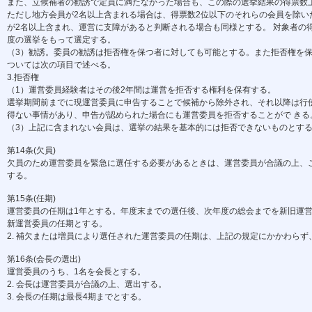
また、立候補者の勧誘で定員に満たなかった場合も、この際の選挙結果の得票数上
ただし地方会員が2名以上含まれる場合は、得票数2位以下のそれらの会員を除い
が2名以上含まれ、運営に支障があると判断される場合も同様とする。 対象者の
度の選挙をもって選定する。
（3）勧誘。委員の勧誘は拒否権を保つ者に対しても可能とする。また拒否権を保
ついては次の項目で述べる。
3.拒否権
（1）運営委員経験者はその後2年間は運営を拒否する権利を保有する。
選挙期間前までに現運営委員に申告することで候補から除外され、それ以降は行使
得ない事情があり、申告が認められた場合にも運営委員を拒否することがで きる
（3）上記に含まれない会員は、選挙の結果を基本的には拒否できないものとす
第14条(欠員)
欠員のため運営委員を緊急に選任する必要があるときは、運営委員が合議の上、こ
する。
第15条(任期)
運営委員の任期は1年とする。年度末までの選任後、次年度の総会までを新旧運営
新運営委員の任期とする。
2. 補欠または増員により選任された運営委員の任期は、上記の規定にかかわらず
第16条(会長の選出)
運営委員のうち、1名を会長とする。
2. 会長は運営委員が合議の上、選出する。
3. 会長の任期は最長4期までとする。