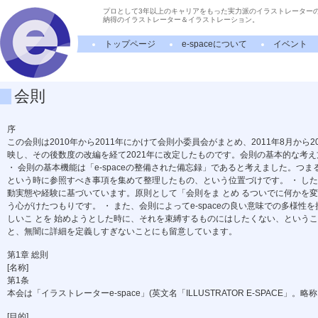
プロとして3年以上のキャリアをもった実力派のイラストレーター
納得のイラストレーター＆イラストレーション。
トップページ
e-spaceについて
イベント
会則
序
この会則は2010年から2011年にかけて会則小委員会がまとめ、2011年8月から2
映し、その後数度の改編を経て2021年に改定したものです。会則の基本的な考え
・ 会則の基本機能は「e-spaceの整備された備忘録」であると考えました。つま
という時に参照すべき事項を集めて整理したもの、という位置づけです。 ・ したが
動実態や経験に基づいています。原則として「会則をま とめ るついでに何かを
う心がけたつもりです。 ・ また、会則によってe-spaceの良い意味での多様
しいこ とを 始めようとした時に、それを束縛するものにはしたくない、というこ
と、無闇に詳細を定義しすぎないことにも留意しています。
第1章 総則
[名称]
第1条
本会は「イラストレーターe-space」(英文名「ILLUSTRATOR E-SPACE」。略称
[目的]