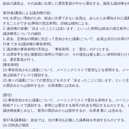
総会の議長は、その会議に出席した運営委員の中から選出する。議長も議決権を
第36条(書面による議決権行使)
やむを得ない理由のため、総会に出席できない会員は、あらかじめ通知された議案
することができる(事前の意志表明)。詳細は細則による。
2. 議決権の放棄(「決まったことには従います」といった表明)は総会の成立条件
議決権等についての細則
1. 総会、定例会の開催に先立って告知された議案について、会員は当日の出席
行使 できる(議決権の事前表明)。
2. 議決権の事前表明の手段は、「事前表明」と「委任」の2つとする。
3. 出席挙手を含む複数回の表明も可能だが、その場合は最も新しい表明内容だけを
は、運営委員が行う。
[事前表明]
(1) 事前告知された議案について、メーリングリストで賛否などを表明する。メー
者は投稿アドレスで識別する。
(2) 個々の議案についての賛否などを示さず「決まったことに従います」という主
の票読みからは除外するが、出席者数には含める。
[委任]
(1) 事前告知された議案について、メーリングリストで委任を表明する。メーリン
投稿アドレスで識別する。表明には委任する相手の氏名を明記するものとする。 (
議決権放棄とみなし、賛否の票読みからは除外するが、出席者 数に は含める。
第37条(議事録)： 総会では、次の事項を記載した議事録を作成するものとする。
(1) 日時及び場所