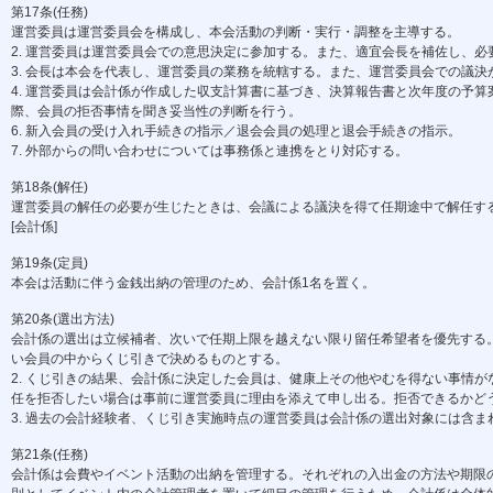
第17条(任務)
運営委員は運営委員会を構成し、本会活動の判断・実行・調整を主導する。
2. 運営委員は運営委員会での意思決定に参加する。また、適宜会長を補佐し、必
3. 会長は本会を代表し、運営委員の業務を統轄する。また、運営委員会での議決
4. 運営委員は会計係が作成した収支計算書に基づき、決算報告書と次年度の予算案
際、会員の拒否事情を聞き妥当性の判断を行う。
6. 新入会員の受け入れ手続きの指示／退会会員の処理と退会手続きの指示。
7. 外部からの問い合わせについては事務係と連携をとり対応する。
第18条(解任)
運営委員の解任の必要が生じたときは、会議による議決を得て任期途中で解任す
[会計係]
第19条(定員)
本会は活動に伴う金銭出納の管理のため、会計係1名を置く。
第20条(選出方法)
会計係の選出は立候補者、次いで任期上限を越えない限り留任希望者を優先する。
い会員の中からくじ引きで決めるものとする。
2. くじ引きの結果、会計係に決定した会員は、健康上その他やむを得ない事情が
任を拒否したい場合は事前に運営委員に理由を添えて申し出る。拒否できるかどう
3. 過去の会計経験者、くじ引き実施時点の運営委員は会計係の選出対象には含ま
第21条(任務)
会計係は会費やイベント活動の出納を管理する。それぞれの入出金の方法や期限の