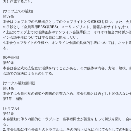
力し作成すること。
[ウェブ上での活動]
第59条
本会はウェブ上での活動拠点としてのウェブサイトと公式BBSを持つ。また、会員
の手段として会員専用BBS(裏BBS)、メーリングリスト、情報共有サイトを持つ
2.上記のウェブ上での活動拠点やオンライン会議手段は、それぞれ担当の緒係が管
イン会議手段については非会員には開示しない。
4.本会ウェブサイトの仕様や、オンライン会議の具体的手段については、ネット環
る。
[広告宣伝]
第60条
本会は会公式の広告宣伝活動を行うことがある。その媒体や内容、方法、規模、実
会議での議決によるものとする。
[サークル活動(部活)]
第61条
本会では会員相互の娯楽や趣味の共有のため、本会活動とは必ずしも関係のない分野
第7章 補則
[トラブル]
第62条
本会活動に伴う内部的なトラブルは、当事者同士が善意をもって解決を図り、会の
る。
2. 本会活動に伴う外部とのトラブルは、その内容・状況に応じて会としての対応