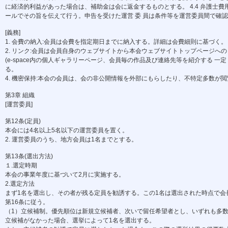
に経済的利益があった場合は、補助金は会に返金するものとする。 4.4 弁護士
ールでその旨を伝えて行う。申告を受けた運営 委 員は条件等を運営委員間で確
[義務]
1. 会費の納入:会員は会費を指定期日までに納入する。詳細は会費細則に基づく。
2. リンク:会員は会員自身のウェブサイトから本会ウェブサイトトップページへのリ
(e-space内の個人ギャラリーページ、会員毎の作品及び連絡先等を紹介する 一
る。
4. 機密保持:本会の会員は、会の非公開情報を外部にもらしたり、不特定多数が
第3章 組織
[運営委員]
第12条(定員)
本会には4名以上5名以下の運営委員を置く。
2. 運営委員のうち、地方会員は1名までとする。
第13条(選出方法)
１.選定時期
本会の事業年度に基づいて2月に実施する。
2.選定方法
まず1名を選出し、その者が残る定員を勧誘する。この1名は選出された時点で会
第16条に従う。
（1）立候補制。優先順位は新規立候補者、次いで留任希望者とし、いずれも多数
立候補がなかった場合、選挙によって1名を選出する。