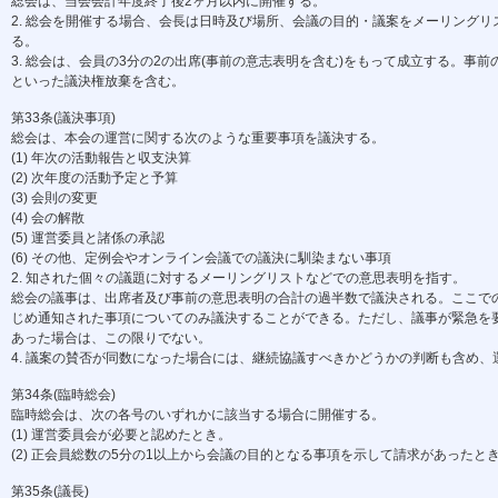
総会は、当会会計年度終了後2ヶ月以内に開催する。
2. 総会を開催する場合、会長は日時及び場所、会議の目的・議案をメーリングリ
る。
3. 総会は、会員の3分の2の出席(事前の意志表明を含む)をもって成立する。事前
といった議決権放棄を含む。
第33条(議決事項)
総会は、本会の運営に関する次のような重要事項を議決する。
(1) 年次の活動報告と収支決算
(2) 次年度の活動予定と予算
(3) 会則の変更
(4) 会の解散
(5) 運営委員と諸係の承認
(6) その他、定例会やオンライン会議での議決に馴染まない事項
2. 知された個々の議題に対するメーリングリストなどでの意思表明を指す。
総会の議事は、出席者及び事前の意思表明の合計の過半数で議決される。ここでの事
じめ通知された事項についてのみ議決することができる。ただし、議事が緊急を要
あった場合は、この限りでない。
4. 議案の賛否が同数になった場合には、継続協議すべきかどうかの判断も含め
第34条(臨時総会)
臨時総会は、次の各号のいずれかに該当する場合に開催する。
(1) 運営委員会が必要と認めたとき。
(2) 正会員総数の5分の1以上から会議の目的となる事項を示して請求があったと
第35条(議長)