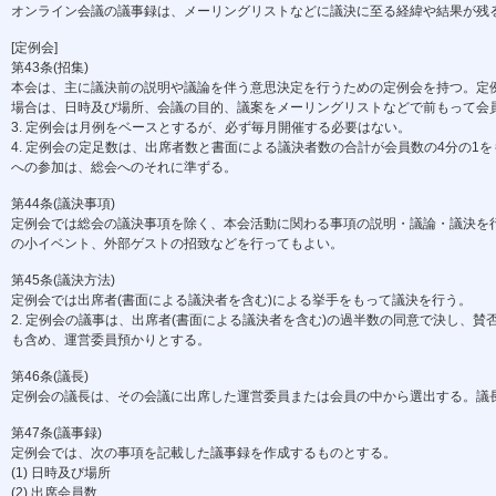
オンライン会議の議事録は、メーリングリストなどに議決に至る経緯や結果が残る
[定例会]
第43条(招集)
本会は、主に議決前の説明や議論を伴う意思決定を行うための定例会を持つ。定例会
場合は、日時及び場所、会議の目的、議案をメーリングリストなどで前もって会員
3. 定例会は月例をベースとするが、必ず毎月開催する必要はない。
4. 定例会の定足数は、出席者数と書面による議決者数の合計が会員数の4分の1を
への参加は、総会へのそれに準ずる。
第44条(議決事項)
定例会では総会の議決事項を除く、本会活動に関わる事項の説明・議論・議決を行
の小イベント、外部ゲストの招致などを行ってもよい。
第45条(議決方法)
定例会では出席者(書面による議決者を含む)による挙手をもって議決を行う。
2. 定例会の議事は、出席者(書面による議決者を含む)の過半数の同意で決し、賛
も含め、運営委員預かりとする。
第46条(議長)
定例会の議長は、その会議に出席した運営委員または会員の中から選出する。議
第47条(議事録)
定例会では、次の事項を記載した議事録を作成するものとする。
(1) 日時及び場所
(2) 出席会員数