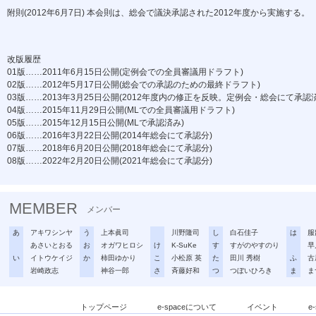
附則(2012年6月7日) 本会則は、総会で議決承認された2012年度から実施する。
改版履歴
01版……2011年6月15日公開(定例会での全員審議用ドラフト)
02版……2012年5月17日公開(総会での承認のための最終ドラフト)
03版……2013年3月25日公開(2012年度内の修正を反映。定例会・総会にて承認
04版……2015年11月29日公開(MLでの全員審議用ドラフト)
05版……2015年12月15日公開(MLで承認済み)
06版……2016年3月22日公開(2014年総会にて承認分)
07版……2018年6月20日公開(2018年総会にて承認分)
08版……2022年2月20日公開(2021年総会にて承認分)
MEMBER
メンバー
あ
アキワシンヤ
う
上本眞司
川野隆司
し
白石佳子
は
服
あさいとおる
お
オガワヒロシ
け
K-SuKe
す
すがのやすのり
早
い
イトウケイジ
か
柿田ゆかり
こ
小松原 英
た
田川 秀樹
ふ
古
岩崎政志
神谷一郎
さ
斉藤好和
つ
つぼいひろき
ま
ま
トップページ
e-spaceについて
イベント
e