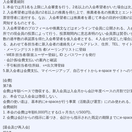
入会審査細則
1. 本会では月1名を上限に入会審査を行う。2名以上の入会希望者がいた場合は
2. 入会希望者は現会員の2名以上の推薦を得た上で、推薦者各名の推薦文とエント
票管理者に送付する。なお、入会希望者には推薦者を通じて本会の目的や活動の詳
周知するものとする。
3. 入会希望者のプロフィールや推薦文などはオンラインで会員に公開される。入
所での現会員の投票によって行う。投票期間内に意志表明のない会員票は賛否いず
数の過半数の承認票を得た入会希望者を仮入会者とする。 4.入会が決定した場
る、あわせて各担当者に新入会者の連絡先 (メ ールアドレス、住所、TEL、サイト
・メーリングリスト担当 者/メーリングリストに登録
・WEB 担当者/新規ユーザー登録し ID とパスワードを発行
・会計係/会費支払いの案内と確認
・手引帖担当者/住所録、○×出欠簿登録
5.新入会者は会費支払、マイページアップ、自己サイトから e-space サイトへ
[会費]
第7条
会費は年額ベースで徴収する。新入会員は入会月から会計年度ベースの月割で計算
お、本会では入会金は徴収しない。
会費の使い道は、基本的にe-spaceが行う事業（活動及び運営）にのみ使われる
会費細則
1. 本会の会費は年額6,000円とする(1ヶ月当たり500円)。
2. 会費は会計からの指示に基づき、会計から指示された既定の期限までにe-spa
[退会及び再入会]