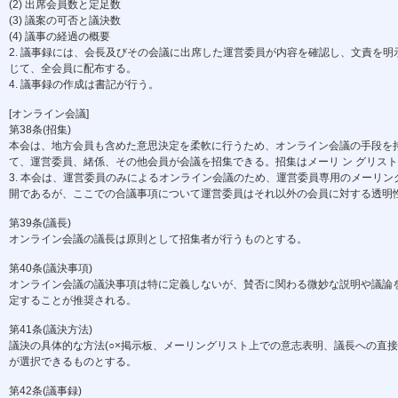
(2) 出席会員数と定足数
(3) 議案の可否と議決数
(4) 議事の経過の概要
2. 議事録には、会長及びその会議に出席した運営委員が内容を確認し、文責を明示
じて、全会員に配布する。
4. 議事録の作成は書記が行う。
[オンライン会議]
第38条(招集)
本会は、地方会員も含めた意思決定を柔軟に行うため、オンライン会議の手段を持つ
て、運営委員、緒係、その他会員が会議を招集できる。招集はメーリ ン グリス
3. 本会は、運営委員のみによるオンライン会議のため、運営委員専用のメーリン
開であるが、ここでの合議事項について運営委員はそれ以外の会員に対する透明性
第39条(議長)
オンライン会議の議長は原則として招集者が行うものとする。
第40条(議決事項)
オンライン会議の議決事項は特に定義しないが、賛否に関わる微妙な説明や議論を伴
定することが推奨される。
第41条(議決方法)
議決の具体的な方法(○×掲示板、メーリングリスト上での意志表明、議長への直接
が選択できるものとする。
第42条(議事録)