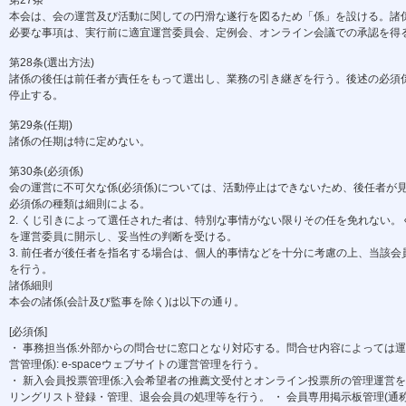
第27条
本会は、会の運営及び活動に関しての円滑な遂行を図るため「係」を設ける。諸係の
必要な事項は、実行前に適宜運営委員会、定例会、オンライン会議での承認を得
第28条(選出方法)
諸係の後任は前任者が責任をもって選出し、業務の引き継ぎを行う。後述の必須係
停止する。
第29条(任期)
諸係の任期は特に定めない。
第30条(必須係)
会の運営に不可欠な係(必須係)については、活動停止はできないため、後任者が見
必須係の種類は細則による。
2. くじ引きによって選任された者は、特別な事情がない限りその任を免れない。
を運営委員に開示し、妥当性の判断を受ける。
3. 前任者が後任者を指名する場合は、個人的事情などを十分に考慮の上、当該会
を行う。
諸係細則
本会の諸係(会計及び監事を除く)は以下の通り。
[必須係]
・ 事務担当係:外部からの問合せに窓口となり対応する。問合せ内容によっては運
営管理係): e-spaceウェブサイトの運営管理を行う。
・ 新入会員投票管理係:入会希望者の推薦文受付とオンライン投票所の管理運営を
リングリスト登録・管理、退会会員の処理等を行う。 ・ 会員専用掲示板管理(通称「裏