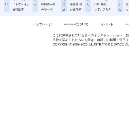
い
イトウケイジ
か
柿田ゆかり
こ
小松原 英
た
田川 秀樹
ふ
古
岩崎政志
神谷一郎
さ
斉藤好和
つ
つぼいひろき
ま
ま
トップページ
e-spaceについて
イベント
e
ここに掲載されている個々のイラストレーション、創
法律で認められたものを除き、無断での転用・引用は
COPYRIGHT 2009-2026 ILLUSTRATOR E SPACE. A