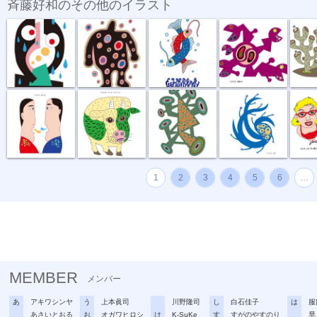
斉藤好和のその他のイラスト
傘がない
正体不明
深海の恋
捕食する
団地
話し合い
オハヨーゴザ...
噂の出所
風祭り
ハイ私
1
2
3
4
5
6
…
MEMBER
メンバー
あ
アキワシンヤ
う
上本眞司
川野隆司
し
白石佳子
は
服
あさいとおる
お
オガワヒロシ
け
K-SuKe
す
すがのやすのり
早