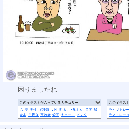
困りましたね
このイラストが入っているカテゴリー
このイラス
赤
,
春
,
男性
,
ほ乳類
,
女性
,
明るい・楽しい
,
童画
,
緑
,
ライブトレ
絵本
,
手描き
,
高齢者
,
線画
,
キュート
,
ピンク
ラストレー