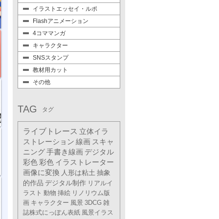
イラストエッセイ・ルポ
Flashアニメーション
4コママンガ
キャラクター
SNSスタンプ
教材用カット
その他
TAG
タグ
ライブトレース
立体イラ
ストレーション
線画
スキャ
ニング
手書き線画
デジタル
彩色
彩色
イラストレーター
画像に変換
人形は粘土
抽象
的作品
デジタル制作
リアルイ
ラスト
動物
挿絵
リノリウム版
画
キャラクター
風景
3DCG
雑
誌株式にっぽん表紙
風景イラス