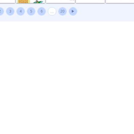
2
3
4
5
6
…
20
▶