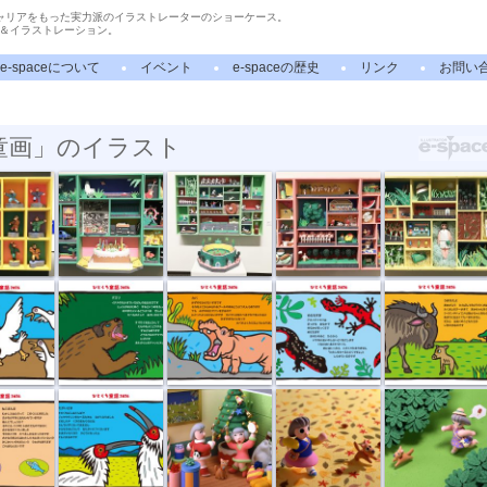
ャリアをもった実力派のイラストレーターのショーケース。
＆イラストレーション。
e-spaceについて
イベント
e-spaceの歴史
リンク
お問い
童画」のイラスト
美大時代
中学野球
給食の時間
昆虫採集
は番...
グズリ
かばの水槽
目立ちすぎ
生まれたよ
んま
おたがいさま
もうすぐクリ...
落ち葉の中を
帰ったらアイ...
やお...
牛のミルクホ...
ネコの魚屋さん
イヌの花屋さん
立体動物カレ...