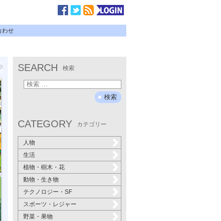
合わせ
SEARCH
検索
CATEGORY
カテゴリー
人物
生活
植物・樹木・花
動物・生き物
テクノロジー・SF
スポーツ・レジャー
野菜・果物