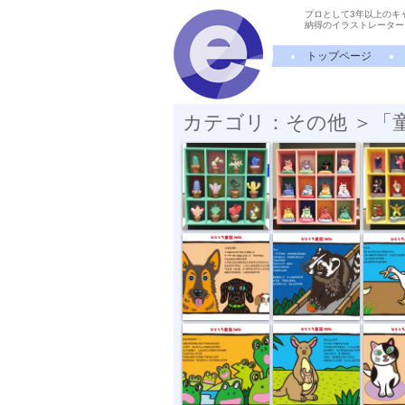
プロとして3年以上のキ
納得のイラストレーター
トップページ
カテゴリ：その他 ＞「
サボテンコレ...
招き猫
太極拳
順番
ハクビシン
ガチョウ
カエルの輪唱
誕生日
ねこま
雨の午後
クマのケーキ...
ウサギの