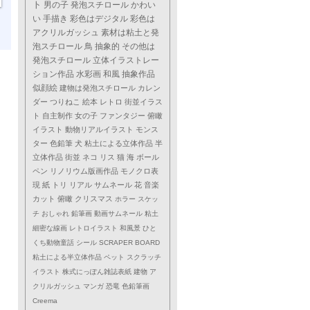
ト
男の子
発泡スチロール
かわい
い
手描き
彩色はデジタル
彩色は
アクリルガッシュ
素材は粘土と発
泡スチロール
鳥
抽象的
その他は
発泡スチロール
立体イラストレー
ション作品
水彩画
和風
抽象作品
似顔絵
建物は発泡スチロール
カレン
ダー
つりねこ
絵本
レトロ
街並イラス
ト
自主制作
女の子
ファンタジー
俯瞰
イラスト
動物リアルイラスト
モンス
ター
色鉛筆
犬
粘土による立体作品
半
立体作品
街並
ネコ
リス
猫
海
ボール
ペン
リノリウム版画作品
モノクロ表
現
紙
トリ
リアル
サムネール
花
音楽
カット
俯瞰
クリスマス
ホラー
スケッ
チ
おしゃれ
鉛筆画
動画サムネール
粘土
細密な線画
レトロイラスト
和風景
ひと
くち動物童話
シール
SCRAPER BOARD
粘土による半立体作品
ペット
スクラッチ
イラスト
株式にっぽん雑誌表紙
建物
ア
クリルガッシュ
マンガ
恐竜
色鉛筆画
Creema