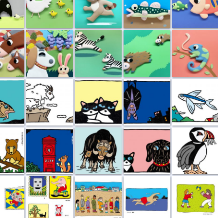
すけb
しちのすけa
シマウマ
イノシシ
カメレオン
く食べる
崖っぷちのシ...
ホントのキモチ
眠い眠いコウ...
トビウオ
カン...
山のポスト
ジャコウウシ
ケネルキャット
ツノメドリ
ット...
ゾウの三輪車
行列
遠泳
紙風船