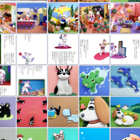
係
エラー
M先輩
はりさける心
バッティング...
3
中学野球 H先
フレンチブル
平泳ぎ
イルカ
輩
興奮して走り...
ネコのいたずら
しちだ研究所...
しちだ研究所...
ネズミ
ニワトリ親子
タヌキ
ダボハゼ
食物連鎖