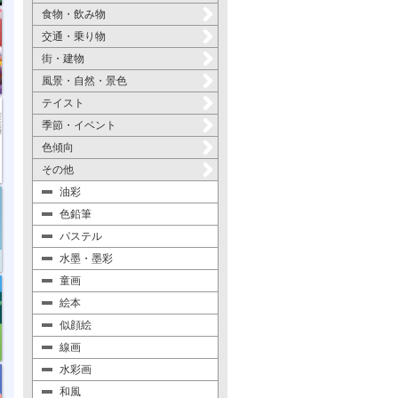
食物・飲み物
交通・乗り物
街・建物
風景・自然・景色
テイスト
季節・イベント
色傾向
その他
油彩
色鉛筆
パステル
水墨・墨彩
童画
絵本
似顔絵
線画
水彩画
和風