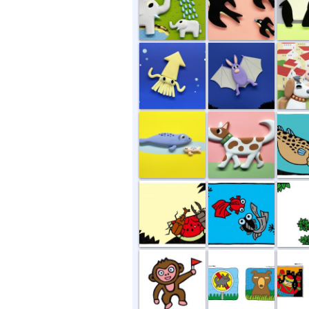
イカがなものか
コウモリ
しちの
アザラシの親子
イヌのブチ
タラふ
好物
プクとブク
キノボリ
サル
オオカミ禁止...
黄昏ロボ