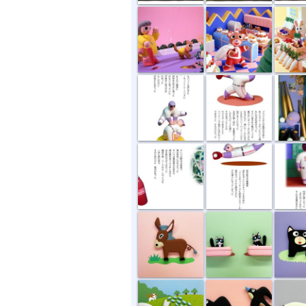
サーキットト...
ブラジルから...
お世話
コカコーラの...
ダイビングキ...
背番号1
ロバくん
トイレ
親子
しちだ研究所...
ツバメ
バクと