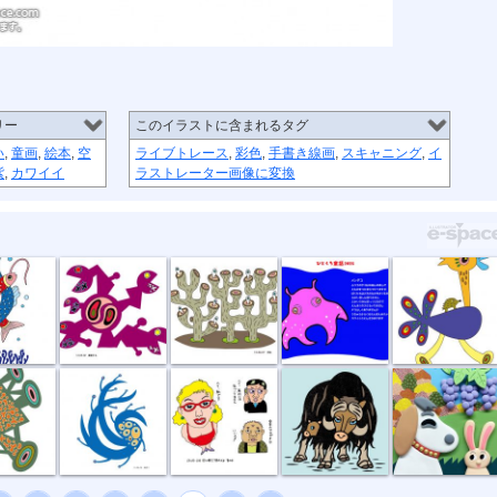
リー
このイラストに含まれるタグ
い
,
童画
,
絵本
,
空
ライブトレース
,
彩色
,
手書き線画
,
スキャニング
,
イ
紫
,
カワイイ
ラストレーター画像に変換
恋
捕食する
団地
11月メンダコ
草原タクシー
所
風祭り
ハイ私です。
ジャコウウシ
しちのすけa