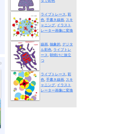
タで彩色
小さな発見
ライブトレース
,
彩
色
,
手書き線画
,
スキ
ャニング
,
イラスト
レーター画像に変換
朝焼けに旅立つ
線画
,
抽象的
,
デジタ
ル彩色
,
ライブトレ
ース
,
朝焼けに旅立
つ
夢の中
ライブトレース
,
彩
色
,
手書き線画
,
スキ
ャニング
,
イラスト
レーター画像に変換