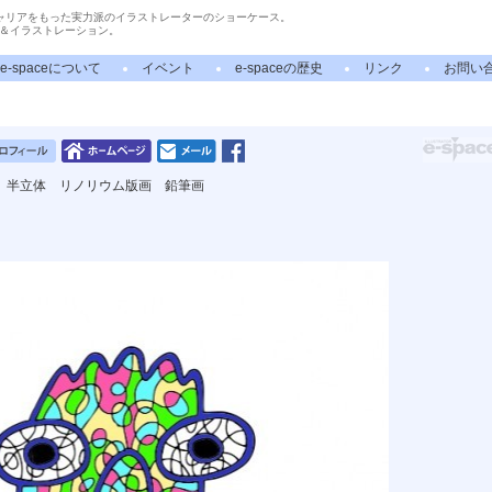
ャリアをもった実力派のイラストレーターのショーケース。
＆イラストレーション。
e-spaceについて
イベント
e-spaceの歴史
リンク
お問い
 半立体 リノリウム版画 鉛筆画