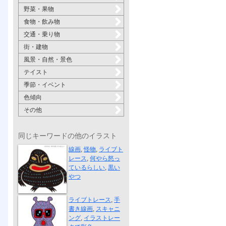
野菜・果物
食物・飲み物
交通・乗り物
街・建物
風景・自然・景色
テイスト
季節・イベント
色傾向
その他
同じキーワードの他のイラスト
何やら怒って...
線画
,
怪物
,
ライブト
レース
,
何やら怒っ
ているらしい
,
黒い
やつ
アメフラシ
ライブトレース
,
手
書き線画
,
スキャニ
ング
,
イラストレー