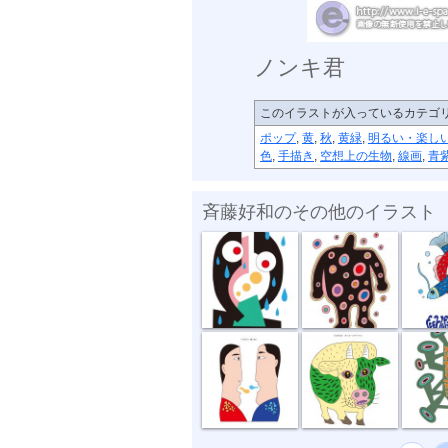
ノンキ君
このイラストが入っているカテゴ
ポップ
,
黄
,
秋
,
黄緑
,
明るい・楽し
色
,
手描き
,
空想上の生物
,
線画
,
青
斉藤好和のその他のイラスト
傘がない
正体不明
深海の
話し合い
オハヨーゴザ...
噂の出