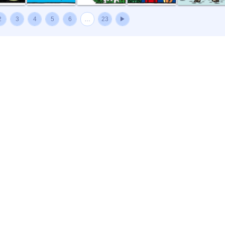
2
3
4
5
6
…
23
▶