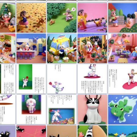
やお...
牛のミルクホ...
ネコの魚屋さん
イヌの花屋さん
立体動物カレ...
係
サヨナラエラー
エラー
M先輩
はりさける心
グキ...
背番号13
中学野球 H先
フレンチブル
平泳ぎ
輩
興奮して走り...
ネコのいたずら
しちだ研究所...
しちだ研究所...