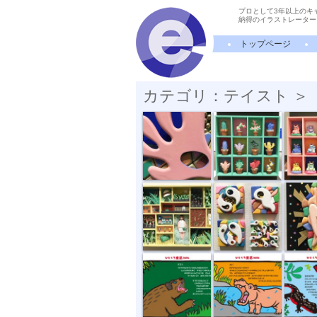
プロとして3年以上のキ
納得のイラストレーター
トップページ
カテゴリ：テイスト ＞
細部を見るa(...
サボテンコレ...
招き猫
昆虫採集
進化のプロセス
愛のカ
グズリ
かばの水槽
目立ち
ねこまんま
おたがいさま
もうすぐ