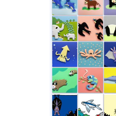
しちだ研究所...
ツバメ
バクと
イカがなものか
タコの赤ちゃん
コウモ
イノシシ
カメレオン
アザラ
眠い眠いコウ...
トビウオ
好物