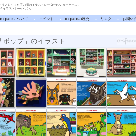
ャリアをもった実力派のイラストレーターのショーケース。
＆イラストレーション。
e-spaceについて
イベント
e-spaceの歴史
リンク
お問い
「ポップ」のイラスト
太極拳
美大時代
中学野球
給食の時間
タチ
ダンス
順番
ハクビシン
ガチョウは番...
すぎ
生まれたよ
ツバメの巣
カエルの輪唱
誕生日
クリ...
落ち葉の中を
帰ったらアイ...
雨の午後
ポカポカ散歩