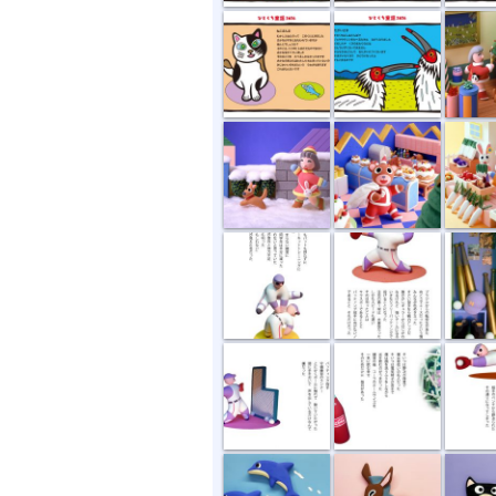
雪の朝
クマのケーキ...
ウサギの
サーキットト...
ブラジルから...
お世話
バッティング...
コカコーラの...
ダイビン
イルカ
ロバくん
親子