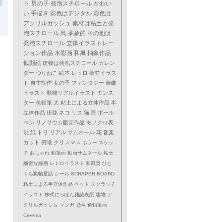
ト
男の子
発泡スチロール
かわい
い
手描き
彩色はデジタル
彩色は
アクリルガッシュ
素材は粘土と発
泡スチロール
鳥
抽象的
その他は
発泡スチロール
立体イラストレー
ション作品
水彩画
和風
抽象作品
似顔絵
建物は発泡スチロール
カレン
ダー
つりねこ
絵本
レトロ
街並イラス
ト
自主制作
女の子
ファンタジー
俯瞰
イラスト
動物リアルイラスト
モンス
ター
色鉛筆
犬
粘土による立体作品
半
立体作品
街並
ネコ
リス
猫
海
ボール
ペン
リノリウム版画作品
モノクロ表
現
紙
トリ
リアル
サムネール
花
音楽
カット
俯瞰
クリスマス
ホラー
スケッ
チ
おしゃれ
鉛筆画
動画サムネール
粘土
細密な線画
レトロイラスト
和風景
ひと
くち動物童話
シール
SCRAPER BOARD
粘土による半立体作品
ペット
スクラッチ
イラスト
株式にっぽん雑誌表紙
建物
ア
クリルガッシュ
マンガ
恐竜
色鉛筆画
Creema