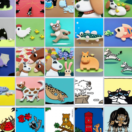
ネズミ
ニワトリ親子
タヌキ
ダボハゼ
食物連鎖
リ
しちのすけb
しちのすけa
カバ
シマウマ
シの親子
イヌのブチ
タラふく食べる
崖っぷちのシ...
ホントのキモチ
プクとブク
キノボリカン...
山のポスト
ジャコウウシ