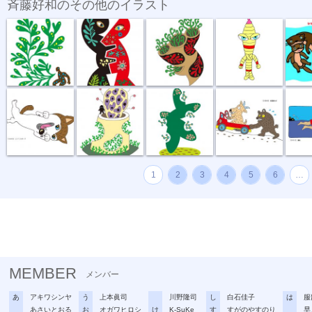
斉藤好和のその他のイラスト
植物のチカラ
組み合わせ
植木鉢
節足星人
3月カ
どう、このポ...
おいしい匂い
新しい種
坂道登れば
遠泳
1
2
3
4
5
6
…
MEMBER
メンバー
あ
アキワシンヤ
う
上本眞司
川野隆司
し
白石佳子
は
服
あさいとおる
お
オガワヒロシ
け
K-SuKe
す
すがのやすのり
早