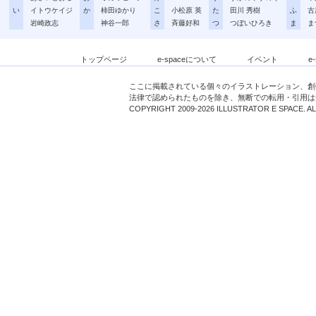
い
イトウケイジ
か
柿田ゆかり
こ
小松原 英
た
田川 秀樹
ふ
古
岩崎政志
神谷一郎
さ
斉藤好和
つ
つぼいひろき
ま
ま
トップページ
e-spaceについて
イベント
e
ここに掲載されている個々のイラストレーション、創
法律で認められたものを除き、無断での転用・引用は
COPYRIGHT 2009-2026 ILLUSTRATOR E SPACE. A