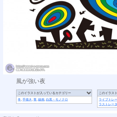
風が強い夜
このイラストが入っているカテゴリー
このイラス
冬
,
手描き
,
青
,
線画
,
白黒・モノクロ
ライブトレ
ラストレー