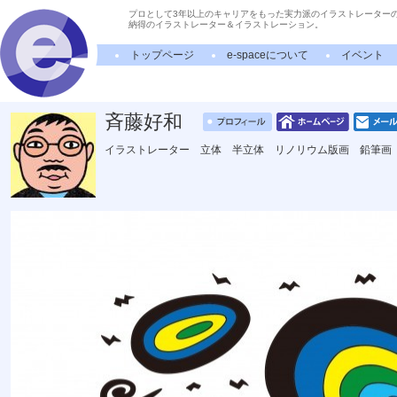
プロとして3年以上のキャリアをもった実力派のイラストレーター
納得のイラストレーター＆イラストレーション。
トップページ
e-spaceについて
イベント
斉藤好和
イラストレーター 立体 半立体 リノリウム版画 鉛筆画