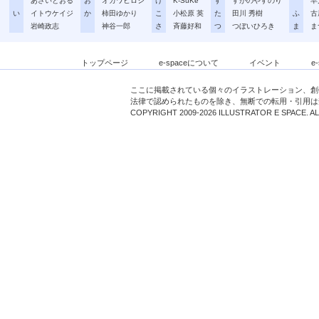
あさいとおる
お
オガワヒロシ
け
K-SuKe
す
すがのやすのり
早
い
イトウケイジ
か
柿田ゆかり
こ
小松原 英
た
田川 秀樹
ふ
古
岩崎政志
神谷一郎
さ
斉藤好和
つ
つぼいひろき
ま
ま
トップページ
e-spaceについて
イベント
e
ここに掲載されている個々のイラストレーション、創
法律で認められたものを除き、無断での転用・引用は
COPYRIGHT 2009-2026 ILLUSTRATOR E SPACE. A