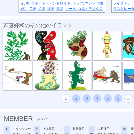
赤
,
春
,
ロボット・アンドロイド
,
ポップ
,
マシン（機
ライブトレ
械）
,
童画
,
絵本
,
線画
,
青紫
,
クール
,
白黒・モノクロ
ラストレー
斉藤好和のその他のイラスト
植物のチカラ
組み合わせ
植木鉢
節足星人
3月カ
どう、このポ...
おいしい匂い
新しい種
坂道登れば
遠泳
1
2
3
4
5
6
…
MEMBER
メンバー
あ
アキワシンヤ
う
上本眞司
川野隆司
し
白石佳子
は
服