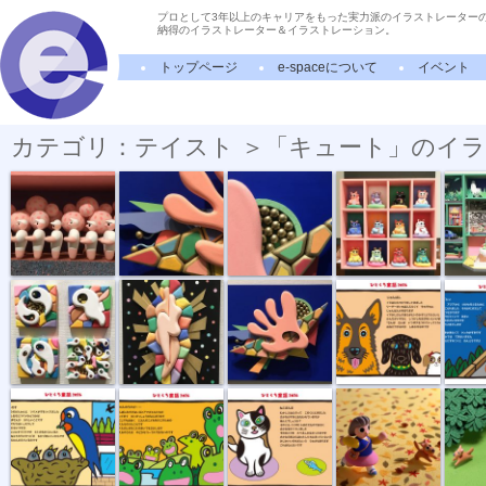
プロとして3年以上のキャリアをもった実力派のイラストレーター
納得のイラストレーター＆イラストレーション。
トップページ
e-spaceについて
イベント
カテゴリ：テイスト ＞「キュート」のイ
チイサクマエ...
細部を見る3
細部を見る02
招き猫
美大時
進化のプロセス
愛のカタチ
ダンス
順番
ハクビ
ツバメの巣
カエルの輪唱
ねこまんま
落ち葉の中を
帰ったら
雪の朝
クマのケーキ...
ウサギのやお...
牛のミルクホ...
ネコの