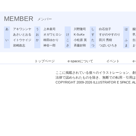
MEMBER
メンバー
あ
アキワシンヤ
う
上本眞司
川野隆司
し
白石佳子
は
服
あさいとおる
お
オガワヒロシ
け
K-SuKe
す
すがのやすのり
早
い
イトウケイジ
か
柿田ゆかり
こ
小松原 英
た
田川 秀樹
ふ
古
岩崎政志
神谷一郎
さ
斉藤好和
つ
つぼいひろき
ま
ま
トップページ
e-spaceについて
イベント
e
ここに掲載されている個々のイラストレーション、創
法律で認められたものを除き、無断での転用・引用は
COPYRIGHT 2009-2026 ILLUSTRATOR E SPACE. A