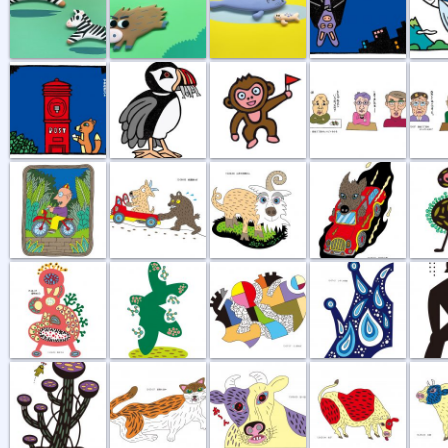
山のポスト
ツノメドリ
サル
困りましたね
おたがい
散歩の途中
坂道登れば
山羊の村長さん
オオカミ族
鳥の巣
散歩する
新しい種
３人寄れば
しずくの効能
愛はひ
空が飛べるはず
昼寝の途中
近い、近い
花子
太郎