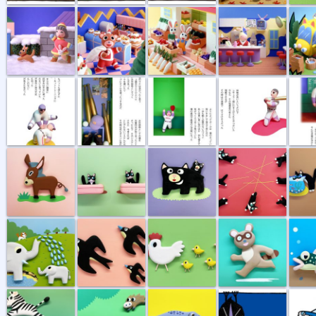
サーキットト...
お世話係
サヨナラエラー
はりさける心
背番号
ロバくん
トイレ
親子
興奮して走り...
ネコの
しちだ研究所...
ツバメ
ニワトリ親子
タヌキ
ダボハ
シマウマ
イノシシ
アザラシの親子
眠い眠いコウ...
トビウ