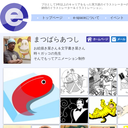
プロとして3年以上のキャリアをもった実力派のイラストレーター
納得のイラストレーター＆イラストレーション。
トップページ
e-spaceについて
イベント
まつばらあつし
お絵描き屋さん＆文字書き屋さん
時々ガッコの先生
そんでもってアニメーション制作
あかいきんぎょ
エトランジェ
探す（瀬名秀...
ぎん
クラウス・ノミ
とらねこ
やさ
プラレール風...
日光月光
セロ弾き
レコード演奏...
ほね