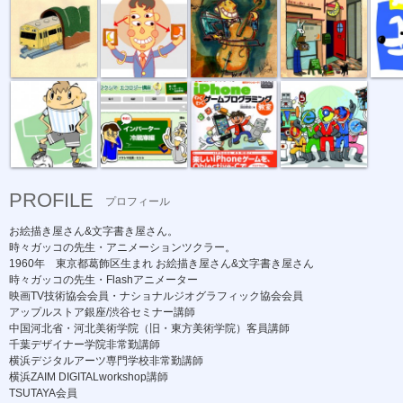
サッカー少年...
福島産業エコ...
iPhoneわくわ...
ブラウザ戦隊
PROFILE
プロフィール
お絵描き屋さん&文字書き屋さん。
時々ガッコの先生・アニメーションツクラー。
1960年 東京都葛飾区生まれ お絵描き屋さん&文字書き屋さん
時々ガッコの先生・
Flashアニメーター
映画TV技術協会会員・ナショナルジオグラフィック協会会員
アップルストア銀座/渋谷セミナー講師
中国河北省・河北美術学院（旧・東方美術学院）客員講師
千葉デザイナー学院非常勤講師
横浜デジタルアーツ専門学校非常勤講師
横浜ZAIM DIGITALworkshop講師
TSUTAYA会員