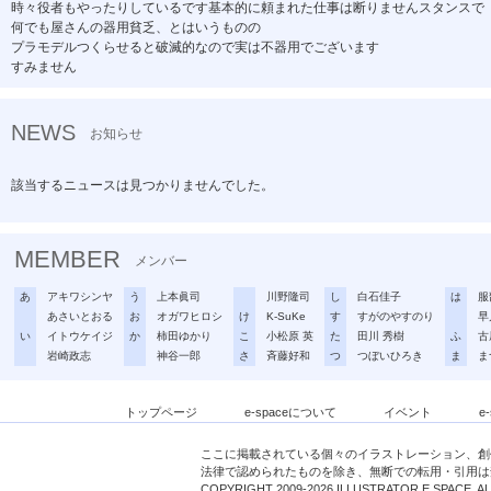
時々役者もやったりしているです基本的に頼まれた仕事は断りませんスタンスで
何でも屋さんの器用貧乏、とはいうものの
プラモデルつくらせると破滅的なので実は不器用でございます
すみません
NEWS
お知らせ
該当するニュースは見つかりませんでした。
MEMBER
メンバー
あ
アキワシンヤ
う
上本眞司
川野隆司
し
白石佳子
は
服
あさいとおる
お
オガワヒロシ
け
K-SuKe
す
すがのやすのり
早
い
イトウケイジ
か
柿田ゆかり
こ
小松原 英
た
田川 秀樹
ふ
古
岩崎政志
神谷一郎
さ
斉藤好和
つ
つぼいひろき
ま
ま
トップページ
e-spaceについて
イベント
e
ここに掲載されている個々のイラストレーション、創
法律で認められたものを除き、無断での転用・引用は
COPYRIGHT 2009-2026 ILLUSTRATOR E SPACE. A