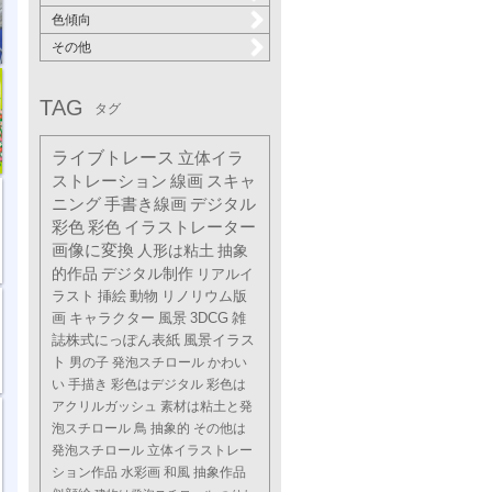
色傾向
その他
TAG
タグ
ライブトレース
立体イラ
ストレーション
線画
スキャ
ニング
手書き線画
デジタル
彩色
彩色
イラストレーター
画像に変換
人形は粘土
抽象
的作品
デジタル制作
リアルイ
ラスト
挿絵
動物
リノリウム版
画
キャラクター
風景
3DCG
雑
誌株式にっぽん表紙
風景イラス
ト
男の子
発泡スチロール
かわい
い
手描き
彩色はデジタル
彩色は
アクリルガッシュ
素材は粘土と発
泡スチロール
鳥
抽象的
その他は
発泡スチロール
立体イラストレー
ション作品
水彩画
和風
抽象作品