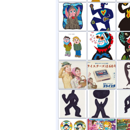
合格発表
潜水夫の独り言
組み合
雪印スライス...
雪印スライス...
出逢う
手応えあり
持ち上げる
黒い男
アイコン
日本フィル ...
日本フィル