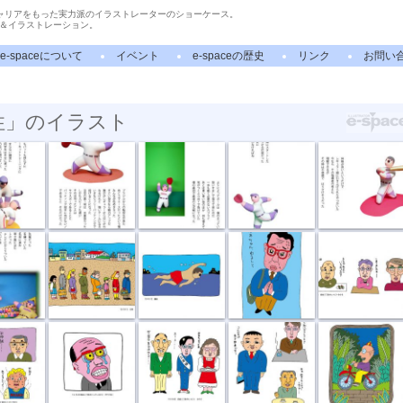
ャリアをもった実力派のイラストレーターのショーケース。
＆イラストレーション。
e-spaceについて
イベント
e-spaceの歴史
リンク
お問い
性」のイラスト
トト...
ブラジルから...
サヨナラエラー
エラー
はりさける心
球 H先
行列
遠泳
かあちゃんゆ...
困りましたね
オヤジ泣く
おまちどうさま
こんにちは寿...
散歩の途中
り上げる
ショックを受...
愛はひとやすみ
夢を拾う
話し合い