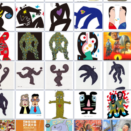
わせ
曖昧な人物像...
曖昧な人物像a
傘がない
リアルイラス...
運ぶ
筋肉自慢
飛ぶ
浮かぶ
兄と妹
ウッディ先生
ミスター・ヨ...
TY兄弟
 ...
ソーシャルフ...
年賀状2023
ウルフルズ ...
富士急ハイラ...