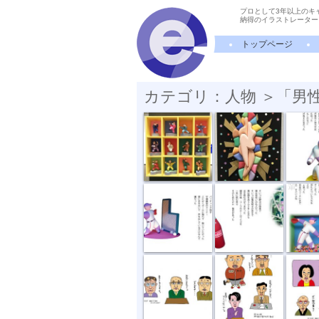
プロとして3年以上のキ
納得のイラストレーター
トップページ
カテゴリ：人物 ＞「男
太極拳
愛のカタチ
サーキッ
バッティング...
コカコーラの...
中学野
輩
おたがいさま...
用務員さんなど
不仲説
星に願いを
再び立ち上がる
拳を振