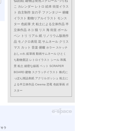
似顔絵
建物は発泡スチロール
つりね
こ
カレンダー
レトロ
絵本
街並イラス
ト
自主制作
女の子
ファンタジー
俯瞰
イラスト
動物リアルイラスト
モンス
ター
色鉛筆
犬
粘土による立体作品
半
立体作品
ネコ
猫
リス
海
街並
ボール
ペン
トリ
リアル
紙
リノリウム版画作
品
モノクロ表現
花
サムネール
クリス
マス
カット
音楽
俯瞰
ホラー
スケッチ
おしゃれ
鉛筆画
動画サムネール
ひとく
ち動物童話
レトロイラスト
シール
和風
景
粘土
細密な線画
ペット
SCRAPER
BOARD
建物
スクラッチイラスト
株式に
っぽん雑誌表紙
アクリルガッシュ
粘土に
よる半立体作品
Creema
恐竜
色鉛筆画
ポ
スター
アキラ