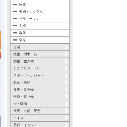
家族
夫婦・カップル
サラリーマン
主婦
群衆
全身
生活
植物・樹木・花
動物・生き物
テクノロジー・SF
スポーツ・レジャー
野菜・果物
食物・飲み物
交通・乗り物
街・建物
風景・自然・景色
テイスト
季節・イベント