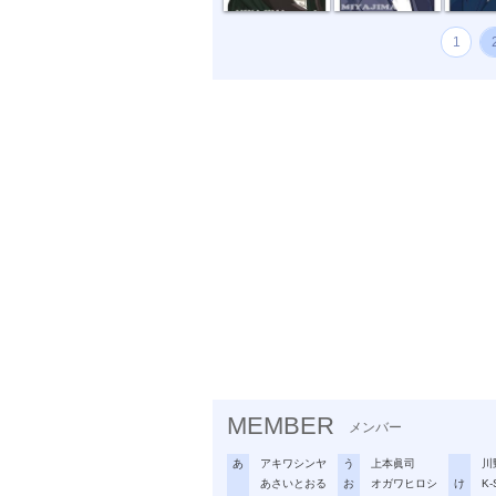
1
MEMBER
メンバー
あ
アキワシンヤ
う
上本眞司
川
あさいとおる
お
オガワヒロシ
け
K-