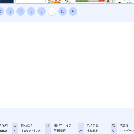
2
3
4
5
6
…
10
▶
野隆司
し
白石佳子
は
服部ユーイチ
丸子博史
む
武藤修
SuKe
す
すがのやすのり
早川茂喜
み
水穂真善
や
ヤマグチ