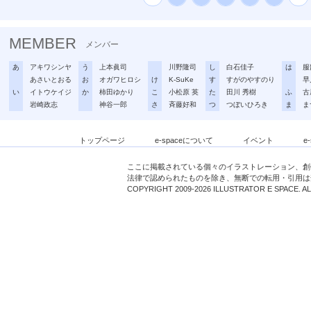
MEMBER
メンバー
あ
アキワシンヤ
う
上本眞司
川野隆司
し
白石佳子
は
服
あさいとおる
お
オガワヒロシ
け
K-SuKe
す
すがのやすのり
早
い
イトウケイジ
か
柿田ゆかり
こ
小松原 英
た
田川 秀樹
ふ
古
岩崎政志
神谷一郎
さ
斉藤好和
つ
つぼいひろき
ま
ま
トップページ
e-spaceについて
イベント
e
ここに掲載されている個々のイラストレーション、創
法律で認められたものを除き、無断での転用・引用は
COPYRIGHT 2009-2026 ILLUSTRATOR E SPACE. A