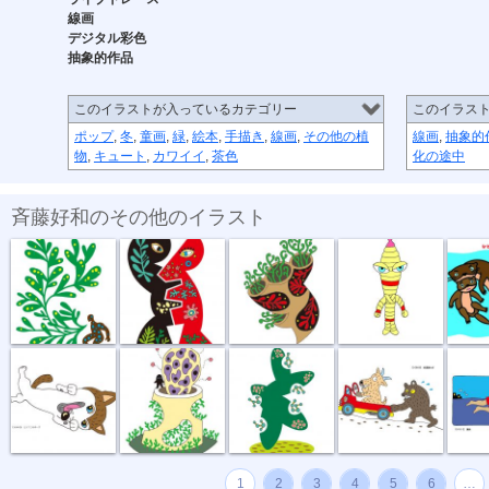
線画
デジタル彩色
抽象的作品
このイラストが入っているカテゴリー
このイラス
ポップ
,
冬
,
童画
,
緑
,
絵本
,
手描き
,
線画
,
その他の植
線画
,
抽象的
物
,
キュート
,
カワイイ
,
茶色
化の途中
斉藤好和のその他のイラスト
植物のチカラ
組み合わせ
植木鉢
節足星人
3月カ
どう、このポ...
おいしい匂い
新しい種
坂道登れば
遠泳
1
2
3
4
5
6
…