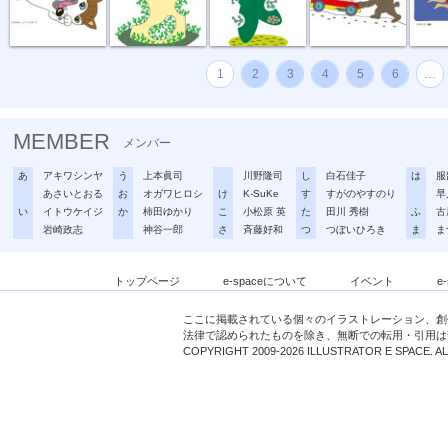
1
2
3
4
5
6
…
MEMBER
メンバー
あ
アキワシンヤ
う
上本眞司
川野隆司
し
白石佳子
は
服
あさいとおる
お
オガワヒロシ
け
K-SuKe
す
すがのやすのり
早
い
イトウケイジ
か
柿田ゆかり
こ
小松原 英
た
田川 秀樹
ふ
古
岩崎政志
神谷一郎
さ
斉藤好和
つ
つぼいひろき
ま
ま
トップページ
e-spaceについて
イベント
e
ここに掲載されている個々のイラストレーション、創
法律で認められたものを除き、無断での転用・引用は
COPYRIGHT 2009-2026 ILLUSTRATOR E SPACE. A