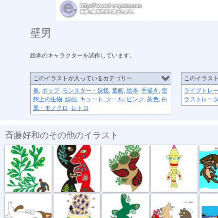
壁男
絵本のキャラクターを試作しています。
このイラストが入っているカテゴリー
このイラス
春
,
ポップ
,
モンスター・妖怪
,
童画
,
絵本
,
手描き
,
空
ライブトレ
想上の生物
,
線画
,
キュート
,
クール
,
ピンク
,
茶色
,
白
ラストレー
黒・モノクロ
,
レトロ
斉藤好和のその他のイラスト
植物のチカラ
組み合わせ
植木鉢
節足星人
3月カ
どう、このポ...
おいしい匂い
新しい種
坂道登れば
遠泳