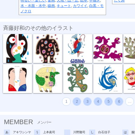
明るい・楽しい
,
童画
,
大地・山・丘
,
絵本
,
手描き
,
しくみ
水・水面・水中
,
線画
,
キュート
,
カワイイ
,
白黒・モ
ノクロ
斉藤好和のその他のイラスト
傘がない
正体不明
深海の恋
捕食する
団地
話し合い
オハヨーゴザ...
噂の出所
風祭り
ハイ私
1
2
3
4
5
6
…
MEMBER
メンバー
あ
アキワシンヤ
う
上本眞司
川野隆司
し
白石佳子
は
服