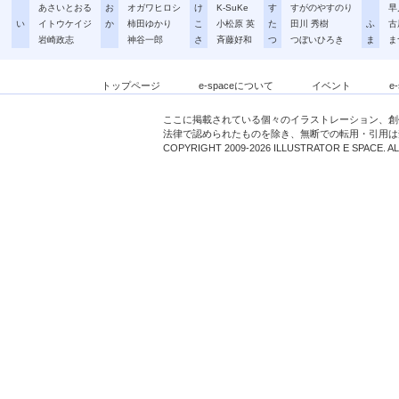
あさいとおる
お
オガワヒロシ
け
K-SuKe
す
すがのやすのり
早
い
イトウケイジ
か
柿田ゆかり
こ
小松原 英
た
田川 秀樹
ふ
古
岩崎政志
神谷一郎
さ
斉藤好和
つ
つぼいひろき
ま
ま
トップページ
e-spaceについて
イベント
e
ここに掲載されている個々のイラストレーション、創
法律で認められたものを除き、無断での転用・引用は
COPYRIGHT 2009-2026 ILLUSTRATOR E SPACE. A