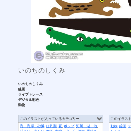
いのちのしくみ
いのちのしくみ
線画
ライブトレース
デジタル彩色
動物
このイラストが入っているカテゴリー
このイラス
海・海岸・砂浜
,
ほ乳類
,
夏
,
ポップ
,
河川・湖・池
,
動物
,
線画
,