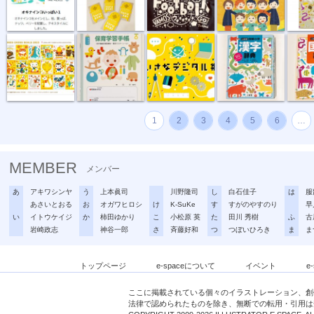
“複十字シー...
母子健康手帳...
ちいさなデジ...
例解小学 漢...
例解小学
1
2
3
4
5
6
…
MEMBER
メンバー
あ
アキワシンヤ
う
上本眞司
川野隆司
し
白石佳子
は
服
あさいとおる
お
オガワヒロシ
け
K-SuKe
す
すがのやすのり
早
い
イトウケイジ
か
柿田ゆかり
こ
小松原 英
た
田川 秀樹
ふ
古
岩崎政志
神谷一郎
さ
斉藤好和
つ
つぼいひろき
ま
ま
トップページ
e-spaceについて
イベント
e
ここに掲載されている個々のイラストレーション、創
法律で認められたものを除き、無断での転用・引用は