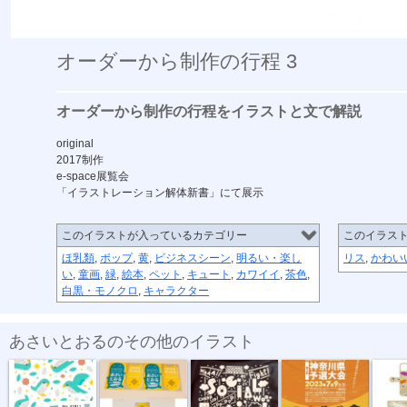
オーダーから制作の行程 3
オーダーから制作の行程をイラストと文で解説
original
2017制作
e-space展覧会
「イラストレーション解体新書」にて展示
このイラストが入っているカテゴリー
このイラス
ほ乳類
,
ポップ
,
黄
,
ビジネスシーン
,
明るい・楽し
リス
,
かわい
い
,
童画
,
緑
,
絵本
,
ペット
,
キュート
,
カワイイ
,
茶色
,
白黒・モノクロ
,
キャラクター
あさいとおるのその他のイラスト
テキスタイル...
名刺2022
ソーシャルフ...
ソーシャルフ...
手帳型ス