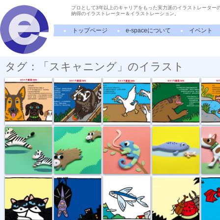
プロとして3年以上のキャリアをもった実力派のイラストレーター
納得のイラストレーター＆イラストレーション。
トップページ
e-spaceについて
イベント
タグ：「スキャニング」のイラスト
順番
ハクビシン
ガチョウは番...
グズリ
かばの
シマウマ
イノシシ
カメレオン
アザラシの親子
イヌの
ホントのキモチ
眠い眠いコウ...
トビウオ
好物
プクと
ジャコウウシ
ケネルキャット
ツノメドリ
サル
オオカミ