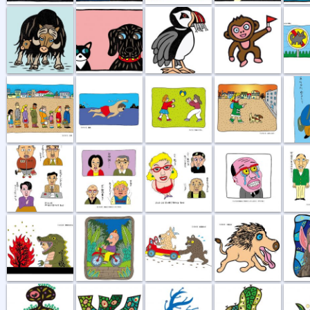
行列
遠泳
紙風船
お買い物
かあちゃ
用務員さんなど
不仲説
ハイ私です。
オヤジ泣く
おまち
覚悟を決める
散歩の途中
坂道登れば
王様走る
星に願
鳥の巣
森の中
風祭り
樹齢300年
風薫る