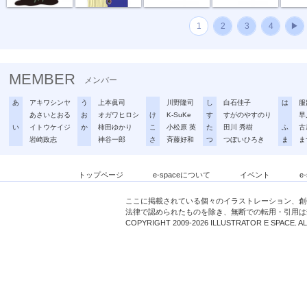
1
2
3
4
▶
MEMBER
メンバー
あ
アキワシンヤ
う
上本眞司
川野隆司
し
白石佳子
は
服
あさいとおる
お
オガワヒロシ
け
K-SuKe
す
すがのやすのり
早
い
イトウケイジ
か
柿田ゆかり
こ
小松原 英
た
田川 秀樹
ふ
古
岩崎政志
神谷一郎
さ
斉藤好和
つ
つぼいひろき
ま
ま
トップページ
e-spaceについて
イベント
e
ここに掲載されている個々のイラストレーション、創
法律で認められたものを除き、無断での転用・引用は
COPYRIGHT 2009-2026 ILLUSTRATOR E SPACE. A