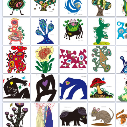
散歩する
揮発性
プランツX
新しい種
情報解
痛みの構造
真夏の花
隠れ家
噂の出所
しずく
ショックを受...
愛はひとやすみ
夢を拾う
見張り台
おいし
空が飛べるはず
食事風景 ク...
クロイノシシ
忍び足 ネズミ
昼寝の