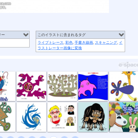
リー
このイラストに含まれるタグ
ライブトレース
,
彩色
,
手書き線画
,
スキャニング
,
イ
ラストレーター画像に変換
恋
捕食する
団地
11月メンダコ
草原タクシー
所
風祭り
ハイ私です。
ジャコウウシ
しちのすけa