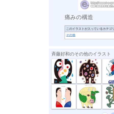
痛みの構造
このイラストが入っているカテゴ
その他
斉藤好和のその他のイラスト
傘がない
正体不明
深海の
話し合い
オハヨーゴザ...
噂の出