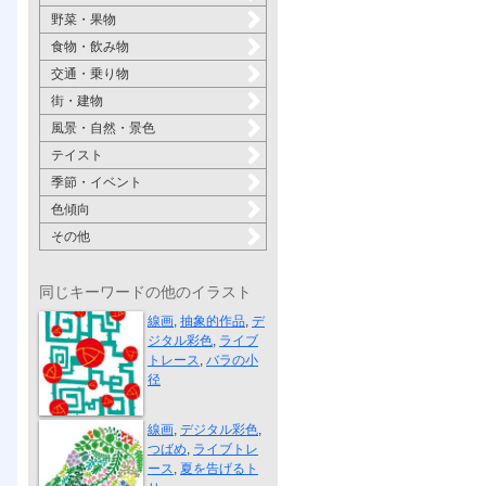
野菜・果物
食物・飲み物
交通・乗り物
街・建物
風景・自然・景色
テイスト
季節・イベント
色傾向
その他
同じキーワードの他のイラスト
バラの小径
線画
,
抽象的作品
,
デ
ジタル彩色
,
ライブ
トレース
,
バラの小
径
夏を告げるトリ
線画
,
デジタル彩色
,
つばめ
,
ライブトレ
ース
,
夏を告げるト