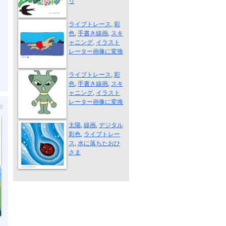
リ
遠泳
ライブトレース
,
彩
色
,
手書き線画
,
スキ
ャニング
,
イラスト
レーター画像に変換
ミドリ星人
ライブトレース
,
彩
色
,
手書き線画
,
スキ
ャニング
,
イラスト
レーター画像に変換
水に落ちたお...
太陽
,
線画
,
デジタル
彩色
,
ライブトレー
ス
,
水に落ちたおひ
さま