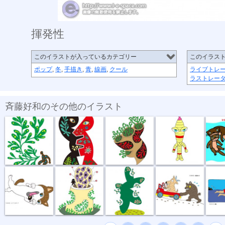
揮発性
このイラストが入っているカテゴリー
このイラス
ポップ
,
冬
,
手描き
,
青
,
線画
,
クール
ライブトレ
ラストレー
斉藤好和のその他のイラスト
植物のチカラ
組み合わせ
植木鉢
節足星人
3月カ
どう、このポ...
おいしい匂い
新しい種
坂道登れば
遠泳