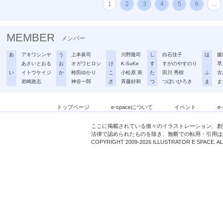
1
2
3
4
5
6
…
MEMBER
メンバー
あ
アキワシンヤ
う
上本眞司
川野隆司
し
白石佳子
は
服
あさいとおる
お
オガワヒロシ
け
K-SuKe
す
すがのやすのり
早
い
イトウケイジ
か
柿田ゆかり
こ
小松原 英
た
田川 秀樹
ふ
古
岩崎政志
神谷一郎
さ
斉藤好和
つ
つぼいひろき
ま
ま
トップページ
e-spaceについて
イベント
e
ここに掲載されている個々のイラストレーション、創
法律で認められたものを除き、無断での転用・引用は
COPYRIGHT 2009-2026 ILLUSTRATOR E SPACE. A