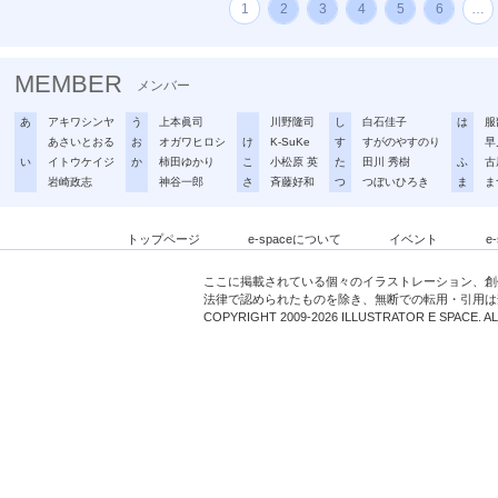
1
2
3
4
5
6
…
MEMBER
メンバー
あ
アキワシンヤ
う
上本眞司
川野隆司
し
白石佳子
は
服
あさいとおる
お
オガワヒロシ
け
K-SuKe
す
すがのやすのり
早
い
イトウケイジ
か
柿田ゆかり
こ
小松原 英
た
田川 秀樹
ふ
古
岩崎政志
神谷一郎
さ
斉藤好和
つ
つぼいひろき
ま
ま
トップページ
e-spaceについて
イベント
e
ここに掲載されている個々のイラストレーション、創
法律で認められたものを除き、無断での転用・引用は
COPYRIGHT 2009-2026 ILLUSTRATOR E SPACE. A