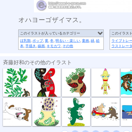
オハヨーゴザイマス。
このイラストが入っているカテゴリー
このイラス
ほ乳類
,
ポップ
,
黄
,
冬
,
明るい・楽しい
,
童画
,
緑
,
絵
ライブトレ
本
,
手描き
,
線画
,
キモカワ
,
その他
ラストレー
斉藤好和のその他のイラスト
植物のチカラ
組み合わせ
植木鉢
節足星人
3月カ
どう、このポ...
おいしい匂い
新しい種
坂道登れば
遠泳