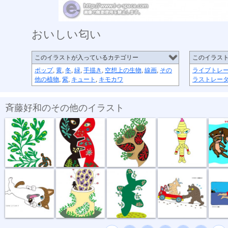
おいしい匂い
このイラストが入っているカテゴリー
このイラス
ポップ
,
黄
,
冬
,
緑
,
手描き
,
空想上の生物
,
線画
,
その
ライブトレ
他の植物
,
紫
,
キュート
,
キモカワ
ラストレー
斉藤好和のその他のイラスト
植物のチカラ
組み合わせ
植木鉢
節足星人
3月カ
どう、このポ...
おいしい匂い
新しい種
坂道登れば
遠泳