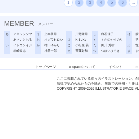
1
2
3
4
5
6
…
MEMBER
メンバー
あ
アキワシンヤ
う
上本眞司
川野隆司
し
白石佳子
は
服
あさいとおる
お
オガワヒロシ
け
K-SuKe
す
すがのやすのり
早
い
イトウケイジ
か
柿田ゆかり
こ
小松原 英
た
田川 秀樹
ふ
古
岩崎政志
神谷一郎
さ
斉藤好和
つ
つぼいひろき
ま
ま
トップページ
e-spaceについて
イベント
e
ここに掲載されている個々のイラストレーション、創
法律で認められたものを除き、無断での転用・引用は
COPYRIGHT 2009-2026 ILLUSTRATOR E SPACE. A