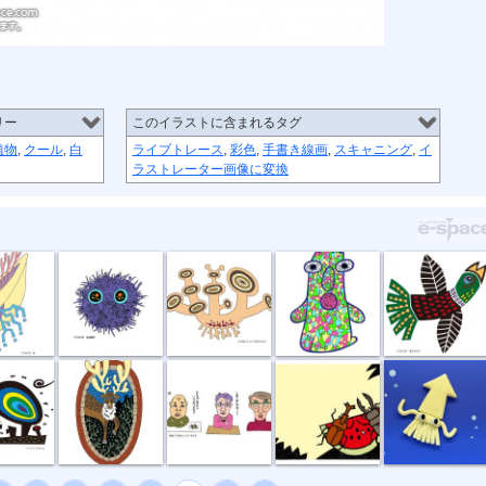
リー
このイラストに含まれるタグ
植物
,
クール
,
白
ライブトレース
,
彩色
,
手書き線画
,
スキャニング
,
イ
ラストレーター画像に変換
毛玉野郎
キノコカタツ...
ノンキ君
星をめざす
い夜
お帰りなさい
困りましたね
好物
イカがなものか