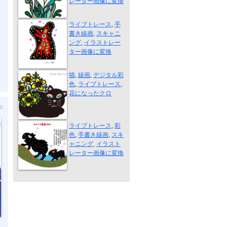
レーター画像に変換
鳥の願い
ライブトレース
,
手
書き線画
,
スキャニ
ング
,
イラストレー
ター画像に変換
花になったクロ
猫
,
線画
,
デジタル彩
色
,
ライブトレース
,
花になったクロ
カピバラ温泉
ライブトレース
,
彩
色
,
手書き線画
,
スキ
ャニング
,
イラスト
レーター画像に変換