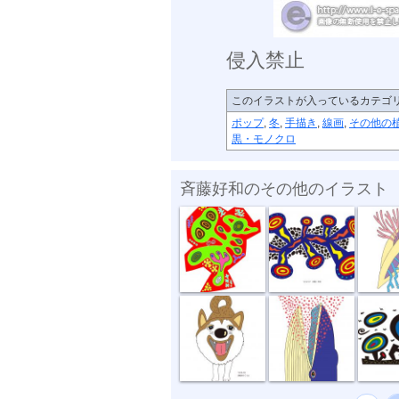
侵入禁止
このイラストが入っているカテゴ
ポップ
,
冬
,
手描き
,
線画
,
その他の
黒・モノクロ
斉藤好和のその他のイラスト
めぐる想い
放電１秒前
貝
お散歩行こうよ
食事風景 ク...
風が強