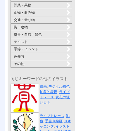
野菜・果物
食物・飲み物
交通・乗り物
街・建物
風景・自然・景色
テイスト
季節・イベント
色傾向
その他
同じキーワードの他のイラスト
意志の強いヒト
線画
,
デジタル彩色
,
抽象的表現
,
ライブ
トレース
,
意志の強
いヒト
華(はな)
ライブトレース
,
彩
色
,
手書き線画
,
スキ
ャニング
,
イラスト