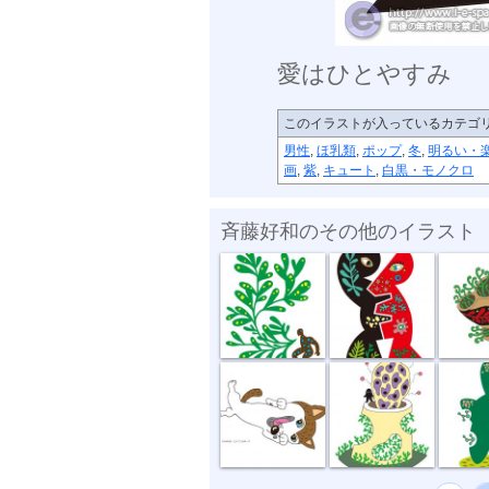
愛はひとやすみ
このイラストが入っているカテゴ
男性
,
ほ乳類
,
ポップ
,
冬
,
明るい・
画
,
紫
,
キュート
,
白黒・モノクロ
斉藤好和のその他のイラスト
植物のチカラ
組み合わせ
植木鉢
どう、このポ...
おいしい匂い
新しい