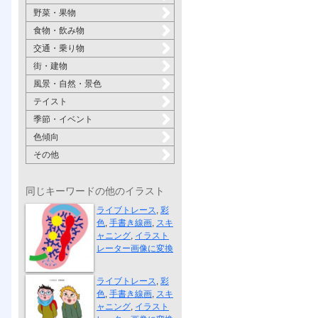
野菜・果物
食物・飲み物
交通・乗り物
街・建物
風景・自然・景色
テイスト
季節・イベント
色傾向
その他
同じキーワードの他のイラスト
君の声が聞こ...
ライブトレース
,
彩
色
,
手書き線画
,
スキ
ャニング
,
イラスト
レーター画像に変換
合格発表
ライブトレース
,
彩
色
,
手書き線画
,
スキ
ャニング
,
イラスト