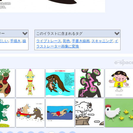
リー
このイラストに含まれるタグ
楽しい
,
手描き
,
線
ライブトレース
,
彩色
,
手書き線画
,
スキャニング
,
イ
ラストレーター画像に変換
節足星人
3月カワウソ
アリの巣
春の香り
種
坂道登れば
遠泳
崖っぷちのシ...
ニワトリ親子