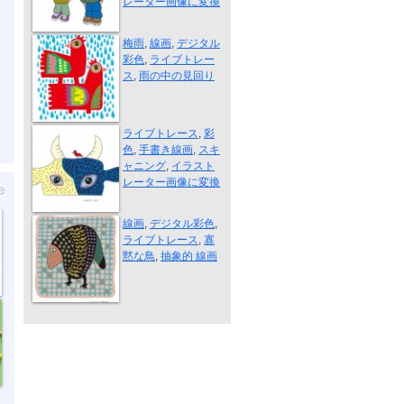
レーター画像に変換
雨の中の見回り
梅雨
,
線画
,
デジタル
彩色
,
ライブトレー
ス
,
雨の中の見回り
ふたりはなか...
ライブトレース
,
彩
色
,
手書き線画
,
スキ
ャニング
,
イラスト
レーター画像に変換
寡黙な鳥
線画
,
デジタル彩色
,
ライブトレース
,
寡
黙な鳥
,
抽象的 線画