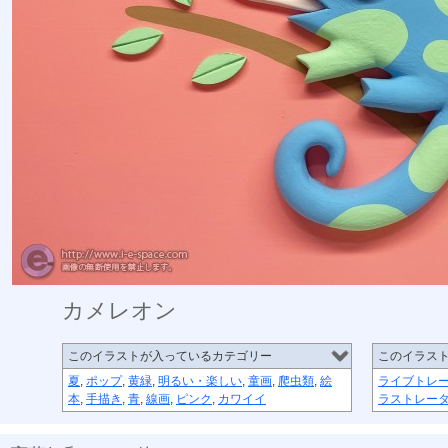
カメレオン
このイラストが入っているカテゴリー
このイラス
夏
,
ポップ
,
黄緑
,
明るい・楽しい
,
童画
,
爬虫類
,
絵
ライブトレ
本
,
手描き
,
青
,
線画
,
ピンク
,
カワイイ
ラストレー