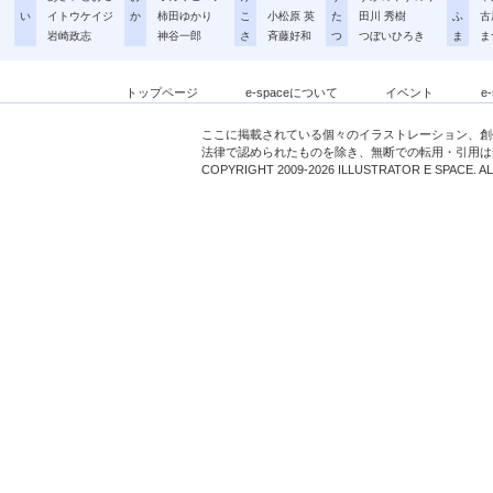
い
イトウケイジ
か
柿田ゆかり
こ
小松原 英
た
田川 秀樹
ふ
古
岩崎政志
神谷一郎
さ
斉藤好和
つ
つぼいひろき
ま
ま
トップページ
e-spaceについて
イベント
e
ここに掲載されている個々のイラストレーション、創
法律で認められたものを除き、無断での転用・引用は
COPYRIGHT 2009-2026 ILLUSTRATOR E SPACE. A