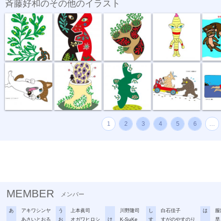
斉藤好和のその他のイラスト
植物のチカラ
組み合わせ
植木鉢
節足星人
3月カ
どう、このポ...
おいしい匂い
新しい種
坂道登れば
遠泳
1
2
3
4
5
6
…
MEMBER
メンバー
あ
アキワシンヤ
う
上本眞司
川野隆司
し
白石佳子
は
服
あさいとおる
お
オガワヒロシ
け
K-SuKe
す
すがのやすのり
早