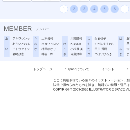
1
2
3
4
5
6
…
MEMBER
メンバー
あ
アキワシンヤ
う
上本眞司
川野隆司
し
白石佳子
は
服
あさいとおる
お
オガワヒロシ
け
K-SuKe
す
すがのやすのり
早
い
イトウケイジ
か
柿田ゆかり
こ
小松原 英
た
田川 秀樹
ふ
古
岩崎政志
神谷一郎
さ
斉藤好和
つ
つぼいひろき
ま
ま
トップページ
e-spaceについて
イベント
e
ここに掲載されている個々のイラストレーション、創
法律で認められたものを除き、無断での転用・引用は
COPYRIGHT 2009-2026 ILLUSTRATOR E SPACE. A