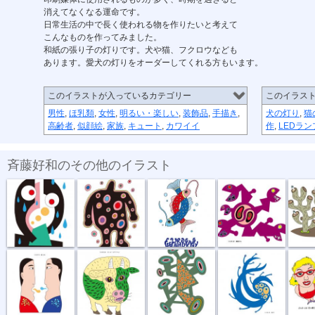
消えてなくなる運命です。
日常生活の中で長く使われる物を作りたいと考えて
こんなものを作ってみました。
和紙の張り子の灯りです。犬や猫、フクロウなども
あります。愛犬の灯りをオーダーしてくれる方もいます。
このイラストが入っているカテゴリー
このイラス
男性
,
ほ乳類
,
女性
,
明るい・楽しい
,
装飾品
,
手描き
,
犬の灯り
,
猫
高齢者
,
似顔絵
,
家族
,
キュート
,
カワイイ
作
,
LEDラ
斉藤好和のその他のイラスト
傘がない
正体不明
深海の恋
捕食する
団地
話し合い
オハヨーゴザ...
噂の出所
風祭り
ハイ私