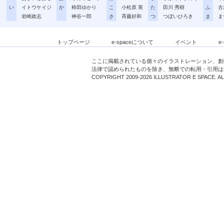
い
イトウケイジ
か
柿田ゆかり
こ
小松原 英
た
田川 秀樹
ふ
古
岩崎政志
神谷一郎
さ
斉藤好和
つ
つぼいひろき
ま
ま
トップページ
e-spaceについて
イベント
e
ここに掲載されている個々のイラストレーション、創
法律で認められたものを除き、無断での転用・引用は
COPYRIGHT 2009-2026 ILLUSTRATOR E SPACE. A