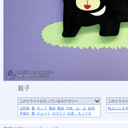
親子
このイラストが入っているカテゴリー
このイラス
ほ乳類
,
夏
,
ポップ
,
黄緑
,
童画
,
大地・山・丘
,
絵本
,
粘土による
手描き
,
紫
,
キュート
,
カワイイ
,
白黒・モノクロ