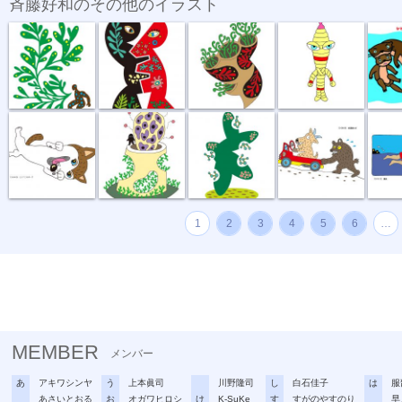
斉藤好和のその他のイラスト
植物のチカラ
組み合わせ
植木鉢
節足星人
3月カ
どう、このポ...
おいしい匂い
新しい種
坂道登れば
遠泳
1
2
3
4
5
6
…
MEMBER
メンバー
あ
アキワシンヤ
う
上本眞司
川野隆司
し
白石佳子
は
服
あさいとおる
お
オガワヒロシ
け
K-SuKe
す
すがのやすのり
早