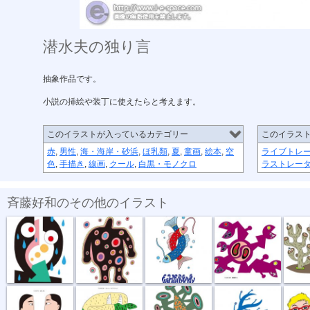
潜水夫の独り言
抽象作品です。
小説の挿絵や装丁に使えたらと考えます。
このイラストが入っているカテゴリー
このイラス
赤
,
男性
,
海・海岸・砂浜
,
ほ乳類
,
夏
,
童画
,
絵本
,
空
ライブトレ
色
,
手描き
,
線画
,
クール
,
白黒・モノクロ
ラストレー
斉藤好和のその他のイラスト
傘がない
正体不明
深海の恋
捕食する
団地
話し合い
オハヨーゴザ...
噂の出所
風祭り
ハイ私