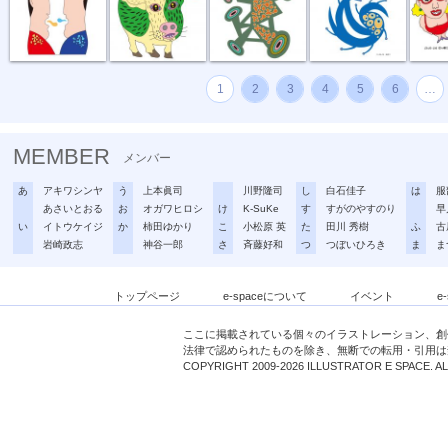
1
2
3
4
5
6
…
MEMBER
メンバー
あ
アキワシンヤ
う
上本眞司
川野隆司
し
白石佳子
は
服
あさいとおる
お
オガワヒロシ
け
K-SuKe
す
すがのやすのり
早
い
イトウケイジ
か
柿田ゆかり
こ
小松原 英
た
田川 秀樹
ふ
古
岩崎政志
神谷一郎
さ
斉藤好和
つ
つぼいひろき
ま
ま
トップページ
e-spaceについて
イベント
e
ここに掲載されている個々のイラストレーション、創
法律で認められたものを除き、無断での転用・引用は
COPYRIGHT 2009-2026 ILLUSTRATOR E SPACE. A