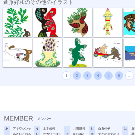
斉藤好和のその他のイラスト
植物のチカラ
組み合わせ
植木鉢
節足星人
3月カ
どう、このポ...
おいしい匂い
新しい種
坂道登れば
遠泳
1
2
3
4
5
6
…
MEMBER
メンバー
あ
アキワシンヤ
う
上本眞司
川野隆司
し
白石佳子
は
服
あさいとおる
お
オガワヒロシ
け
K-SuKe
す
すがのやすのり
早