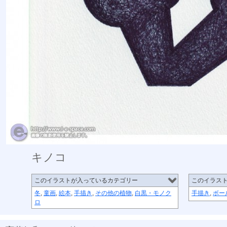
キノコ
このイラストが入っているカテゴリー
このイラス
冬
,
童画
,
絵本
,
手描き
,
その他の植物
,
白黒・モノク
手描き
,
ボー
ロ