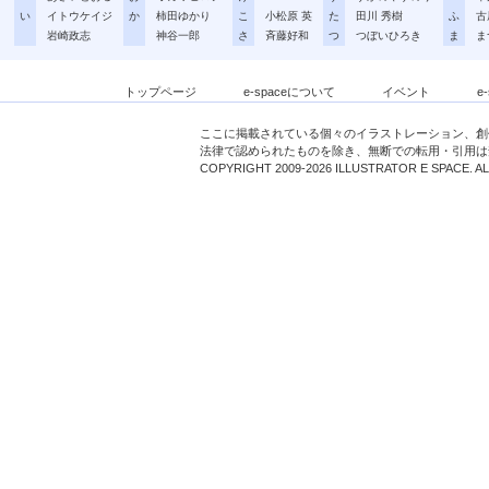
い
イトウケイジ
か
柿田ゆかり
こ
小松原 英
た
田川 秀樹
ふ
古
岩崎政志
神谷一郎
さ
斉藤好和
つ
つぼいひろき
ま
ま
トップページ
e-spaceについて
イベント
e
ここに掲載されている個々のイラストレーション、創
法律で認められたものを除き、無断での転用・引用は
COPYRIGHT 2009-2026 ILLUSTRATOR E SPACE. A