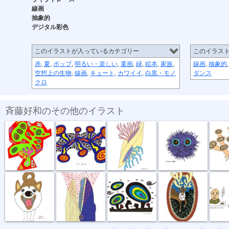
線画
抽象的
デジタル彩色
このイラストが入っているカテゴリー
このイラス
赤
,
夏
,
ポップ
,
明るい・楽しい
,
童画
,
緑
,
絵本
,
家族
,
線画
,
抽象的
空想上の生物
,
線画
,
キュート
,
カワイイ
,
白黒・モノ
ダンス
クロ
斉藤好和のその他のイラスト
めぐる想い
放電１秒前
貝
毛玉野郎
キノコカ
お散歩行こうよ
食事風景 ク...
風が強い夜
お帰りなさい
困りま