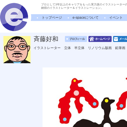
プロとして3年以上のキャリアをもった実力派のイラストレーター
納得のイラストレーター＆イラストレーション。
トップページ
e-spaceについて
イベント
斉藤好和
イラストレーター 立体 半立体 リノリウム版画 鉛筆画