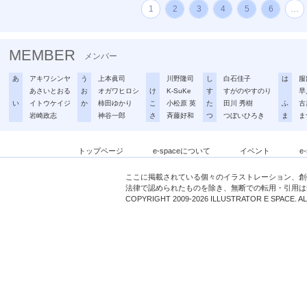
1
2
3
4
5
6
…
MEMBER
メンバー
あ
アキワシンヤ
う
上本眞司
川野隆司
し
白石佳子
は
服
あさいとおる
お
オガワヒロシ
け
K-SuKe
す
すがのやすのり
早
い
イトウケイジ
か
柿田ゆかり
こ
小松原 英
た
田川 秀樹
ふ
古
岩崎政志
神谷一郎
さ
斉藤好和
つ
つぼいひろき
ま
ま
トップページ
e-spaceについて
イベント
e
ここに掲載されている個々のイラストレーション、創
法律で認められたものを除き、無断での転用・引用は
COPYRIGHT 2009-2026 ILLUSTRATOR E SPACE. A