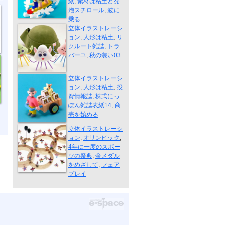
紙
,
素材は粘土と発
泡スチロール
,
波に
秋の装い04
乗る
立体イラストレーシ
ョン
,
人形は粘土
,
リ
クルート雑誌
,
トラ
バーユ
,
秋の装い03
株式にっぽん...
立体イラストレーシ
ョン
,
人形は粘土
,
投
資情報誌
,
株式にっ
ぽん雑誌表紙14
,
商
売を始める
立体イラストレーシ
ョン
,
オリンピック
,
4年に一度のスポー
ツの祭典
,
金メダル
をめざして
,
フェア
プレイ