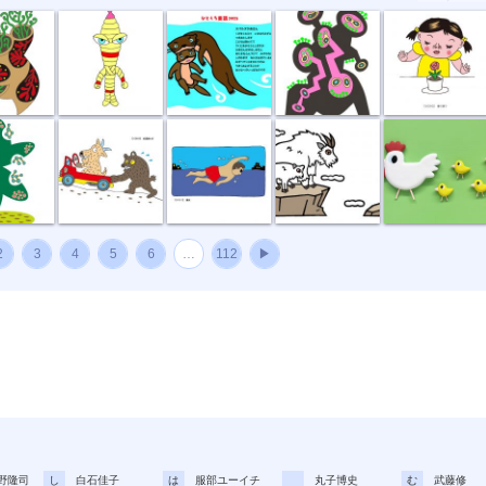
種
坂道登れば
遠泳
崖っぷちのシ...
ニワトリ親子
2
3
4
5
6
…
112
▶
野隆司
し
白石佳子
は
服部ユーイチ
丸子博史
む
武藤修