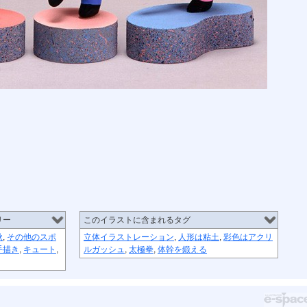
リー
このイラストに含まれるタグ
秋
,
その他のスポ
立体イラストレーション
,
人形は粘土
,
彩色はアクリ
手描き
,
キュート
,
ルガッシュ
,
太極拳
,
体幹を鍛える
節足星人
3月カワウソ
アリの巣
春の香り