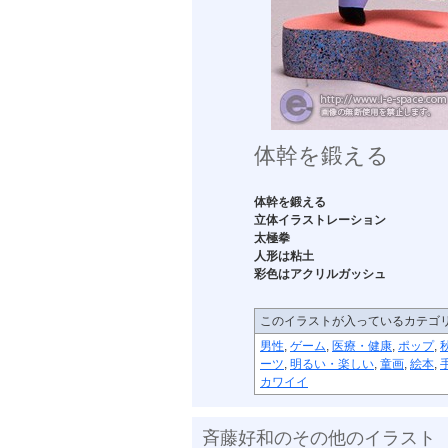
体幹を鍛える
体幹を鍛える
立体イラストレーション
太極拳
人形
は
粘土
彩色はアクリルガッシュ
このイラストが入っているカテゴ
男性
,
ゲーム
,
医療・健康
,
ポップ
,
ーツ
,
明るい・楽しい
,
童画
,
絵本
,
カワイイ
斉藤好和のその他のイラスト
植物のチカラ
組み合わせ
植木鉢