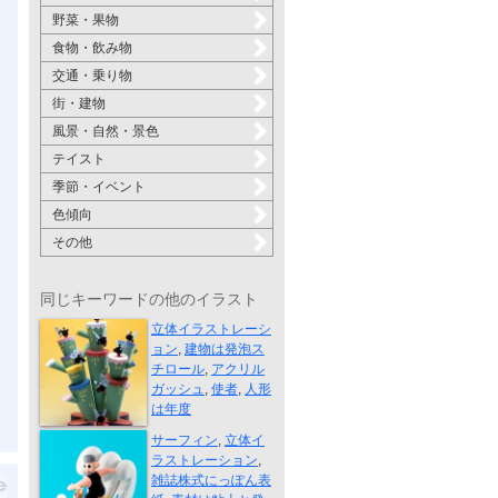
野菜・果物
食物・飲み物
交通・乗り物
街・建物
風景・自然・景色
テイスト
季節・イベント
色傾向
その他
同じキーワードの他のイラスト
使いの者、現...
立体イラストレーシ
ョン
,
建物は発泡ス
チロール
,
アクリル
ガッシュ
,
使者
,
人形
は年度
波に乗る
サーフィン
,
立体イ
ラストレーション
,
雑誌株式にっぽん表