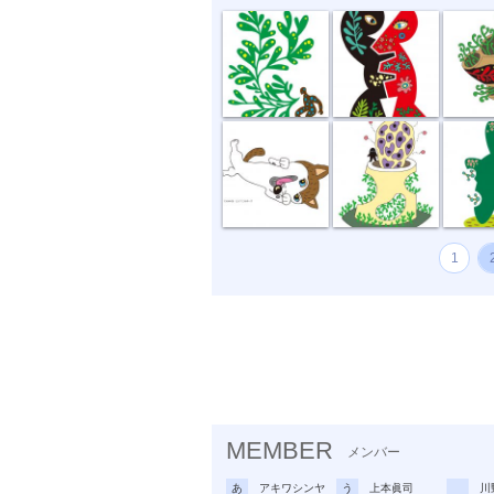
どう、このポ...
おいしい匂い
新しい
1
MEMBER
メンバー
あ
アキワシンヤ
う
上本眞司
川