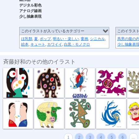
デジタル彩色
アナログ線画
少し抽象表現
このイラストが入っているカテゴリー
このイラス
ほ乳類
,
夏
,
ポップ
,
明るい・楽しい
,
童画
,
シニカル
,
馬男の腹の
絵本
,
キュート
,
カワイイ
,
白黒・モノクロ
少し抽象表
斉藤好和のその他のイラスト
傘がない
正体不明
深海の恋
捕食する
団地
話し合い
オハヨーゴザ...
噂の出所
風祭り
ハイ私
1
2
3
4
5
6
…