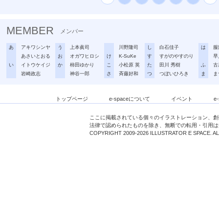
MEMBER
メンバー
あ
アキワシンヤ
う
上本眞司
川野隆司
し
白石佳子
は
服
あさいとおる
お
オガワヒロシ
け
K-SuKe
す
すがのやすのり
早
い
イトウケイジ
か
柿田ゆかり
こ
小松原 英
た
田川 秀樹
ふ
古
岩崎政志
神谷一郎
さ
斉藤好和
つ
つぼいひろき
ま
ま
トップページ
e-spaceについて
イベント
e
ここに掲載されている個々のイラストレーション、創
法律で認められたものを除き、無断での転用・引用は
COPYRIGHT 2009-2026 ILLUSTRATOR E SPACE. A