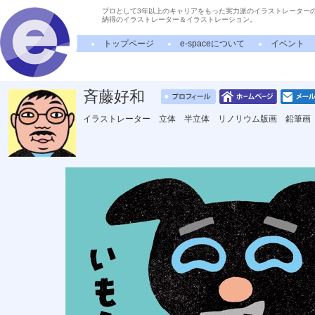
プロとして3年以上のキャリアをもった実力派のイラストレーター
納得のイラストレーター＆イラストレーション。
トップページ
e-spaceについて
イベント
斉藤好和
イラストレーター 立体 半立体 リノリウム版画 鉛筆画