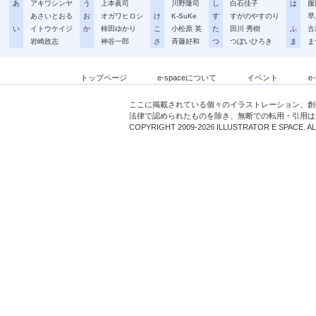
あ
アキワシンヤ
う
上本眞司
川野隆司
し
白石佳子
は
服
あさいとおる
お
オガワヒロシ
け
K-SuKe
す
すがのやすのり
早
い
イトウケイジ
か
柿田ゆかり
こ
小松原 英
た
田川 秀樹
ふ
古
岩崎政志
神谷一郎
さ
斉藤好和
つ
つぼいひろき
ま
ま
トップページ
e-spaceについて
イベント
e
ここに掲載されている個々のイラストレーション、創
法律で認められたものを除き、無断での転用・引用は
COPYRIGHT 2009-2026 ILLUSTRATOR E SPACE. A