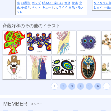
春
,
ほ乳類
,
ポップ
,
明るい・楽しい
,
童画
,
絵本
,
空
リノリウム
色
,
手描き
,
ペット
,
キュート
,
カワイイ
,
白黒・モノ
します
,
一生
クロ
斉藤好和のその他のイラスト
めぐる想い
放電１秒前
貝
毛玉野郎
キノコカ
お散歩行こうよ
食事風景 ク...
風が強い夜
お帰りなさい
困りま
1
2
3
4
5
6
…
MEMBER
メンバー