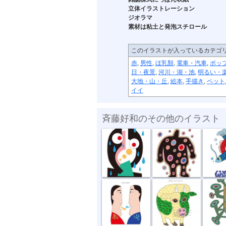
立体イラストレーション
ジオラマ
素材は粘土と発泡スチロール
このイラストが入っているカテゴ
赤
,
男性
,
ほ乳類
,
電車・汽車
,
ポッ
日・夜景
,
河川・湖・池
,
明るい・
大地・山・丘
,
絵本
,
手描き
,
ペット
イイ
斉藤好和のその他のイラスト
傘がない
正体不明
深海の
話し合い
オハヨーゴザ...
噂の出