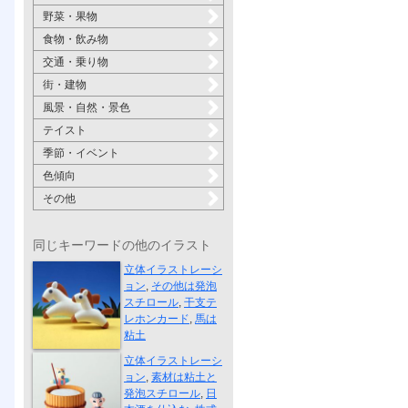
野菜・果物
食物・飲み物
交通・乗り物
街・建物
風景・自然・景色
テイスト
季節・イベント
色傾向
その他
同じキーワードの他のイラスト
干支テレホン...
立体イラストレーシ
ョン
,
その他は発泡
スチロール
,
干支テ
レホンカード
,
馬は
粘土
酒を仕込む
立体イラストレーシ
ョン
,
素材は粘土と
発泡スチロール
,
日