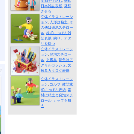
本酒を仕込む
,
株式
日本雑誌表紙
,
発酵
アタリを待つ
させる
立体イラストレーシ
ョン
,
人形は粘土
,
そ
の他は発泡スチロー
ル
,
株式にっぽん雑
誌表紙
,
釣り、アタ
文房具
リを待つ
立体イラストレーシ
ョン
,
発泡スチロー
ル
,
文房具
,
彩色はア
クリルガッシュ
,
文
房具カタログ表紙
カップを狙う
立体イラストレーシ
ョン
,
ゴルフ
,
雑誌株
式にっぽん表紙
,
素
材は粘土と発泡スチ
ロール
,
カップを狙
う