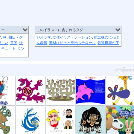
リー
このイラストに含まれるタグ
プ
,
秋
,
朝日・夕
ジオラマ
,
立体イラストレーション
,
雑誌株式にっぽ
楽しい
,
童画
,
緑
,
ん表紙
,
素材は粘土と発泡スチロール
,
鉄道模型の夜
,
キュート
,
カワ
恋
捕食する
団地
11月メンダコ
草原タクシー
所
風祭り
ハイ私です。
ジャコウウシ
しちのすけa