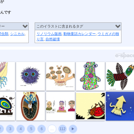
ゴが
ぶんです
リー
このイラストに含まれるタグ
爬虫類
,
シニカル
,
リノリウム版画
,
動物童話カレンダー
,
ウミガメの独
り言
,
自然破壊
毛玉野郎
キノコカタツ...
ノンキ君
星をめざす
い夜
お帰りなさい
困りましたね
好物
イカがなものか
2
3
4
5
6
…
112
▶