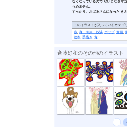
なくなっているので だいじなタマ
うめません。
すっかり、おばあさんになった き
このイラストが入っているカテゴ
春
,
海・海岸・砂浜
,
ポップ
,
童画
,
絵本
,
手描き
,
青
斉藤好和のその他のイラスト
めぐる想い
放電１秒前
貝
お散歩行こうよ
食事風景 ク...
風が強
1