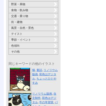
野菜・果物
食物・飲み物
交通・乗り物
街・建物
風景・自然・景色
テイスト
季節・イベント
色傾向
その他
同じキーワードの他のイラスト
ちょっとひと...
猫
,
童話
,
リノリウム
版画
,
彩色はデジタ
ル
,
ちょっとひとや
すみ
牛の年賀状 ...
リノリウム版画
,
自
主制作
,
彩色はデジ
タル
,
牛の年賀状
,
バ