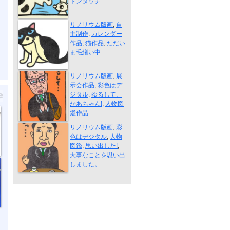
トンタッチ
毛づくろい中
リノリウム版画
,
自
主制作
,
カレンダー
作品
,
猫作品
,
ただい
ま毛繕い中
ゆるして、か...
リノリウム版画
,
展
示会作品
,
彩色はデ
ジタル
,
ゆるして、
かあちゃん!
,
人物図
鑑作品
思い出した！
リノリウム版画
,
彩
色はデジタル
,
人物
図鑑
,
思い出した!
,
大事なことを思い出
しました。