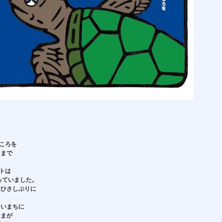
ころを
ままで
トは
っていました。
てひさしぶりに
。
しいまちに
はまが