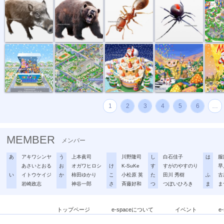
トイザラスポ...
マンション・...
サンタとクリ...
音楽会のパレ...
メリーク
1
2
3
4
5
6
…
MEMBER
メンバー
あ
アキワシンヤ
う
上本眞司
川野隆司
し
白石佳子
は
服
あさいとおる
お
オガワヒロシ
け
K-SuKe
す
すがのやすのり
早
い
イトウケイジ
か
柿田ゆかり
こ
小松原 英
た
田川 秀樹
ふ
古
岩崎政志
神谷一郎
さ
斉藤好和
つ
つぼいひろき
ま
ま
トップページ
e-spaceについて
イベント
e