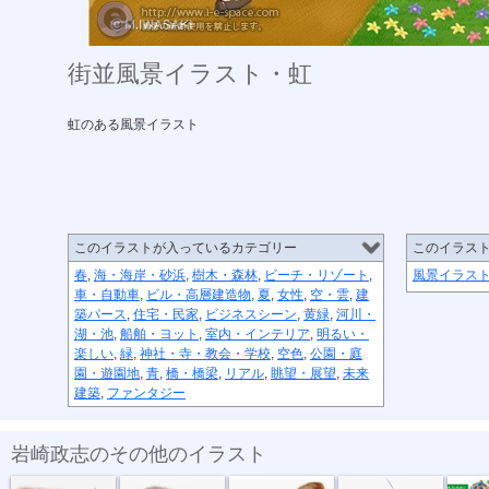
街並風景イラスト・虹
虹のある風景イラスト
このイラストが入っているカテゴリー
このイラス
春
,
海・海岸・砂浜
,
樹木・森林
,
ビーチ・リゾート
,
風景イラス
車・自動車
,
ビル・高層建造物
,
夏
,
女性
,
空・雲
,
建
築パース
,
住宅・民家
,
ビジネスシーン
,
黄緑
,
河川・
湖・池
,
船舶・ヨット
,
室内・インテリア
,
明るい・
楽しい
,
緑
,
神社・寺・教会・学校
,
空色
,
公園・庭
園・遊園地
,
青
,
橋・橋梁
,
リアル
,
眺望・展望
,
未来
建築
,
ファンタジー
岩崎政志のその他のイラスト
危険生物・イ...
危険生物・クマ
危険生物・ヒ...
危険生物・セ...
トヨタイ