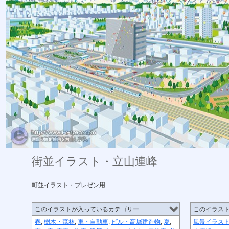
街並イラスト・立山連峰
町並イラスト・プレゼン用
このイラストが入っているカテゴリー
このイラス
春
,
樹木・森林
,
車・自動車
,
ビル・高層建造物
,
夏
,
風景イラス