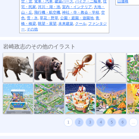
空・雲
,
電車・汽車
,
建築パース
,
バイク・二輪車
,
住
山連峰
宅・民家
,
河川・湖・池
,
室内・インテリア
,
大地・
山・丘
,
飛行機・航空機
,
神社・寺・教会・学校
,
空
色
,
雪・氷
,
草花・野草
,
公園・庭園・遊園地
,
青
,
橋・橋梁
,
眺望・展望
,
未来建築
,
クール
,
ファンタジ
ー
,
その他
岩崎政志のその他のイラスト
危険生物・イ...
危険生物・クマ
危険生物・ヒ...
危険生物・セ...
トヨタイ
トイザラスポ...
マンション・...
サンタとクリ...
音楽会のパレ...
メリーク
1
2
3
4
5
6
…