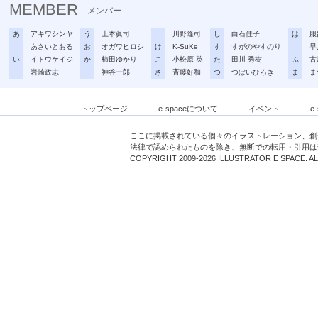
MEMBER
メンバー
あ
アキワシンヤ
う
上本眞司
川野隆司
し
白石佳子
は
服
あさいとおる
お
オガワヒロシ
け
K-SuKe
す
すがのやすのり
早
い
イトウケイジ
か
柿田ゆかり
こ
小松原 英
た
田川 秀樹
ふ
古
岩崎政志
神谷一郎
さ
斉藤好和
つ
つぼいひろき
ま
ま
トップページ
e-spaceについて
イベント
e
ここに掲載されている個々のイラストレーション、創
法律で認められたものを除き、無断での転用・引用は
COPYRIGHT 2009-2026 ILLUSTRATOR E SPACE. A