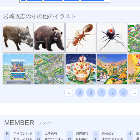
岩崎政志のその他のイラスト
危険生物・イ...
危険生物・クマ
危険生物・ヒ...
危険生物・セ...
トヨタイ
トイザラスポ...
マンション・...
サンタとクリ...
音楽会のパレ...
メリーク
1
2
3
4
5
6
…
MEMBER
メンバー
あ
アキワシンヤ
う
上本眞司
川野隆司
し
白石佳子
は
服
あさいとおる
お
オガワヒロシ
け
K-SuKe
す
すがのやすのり
早