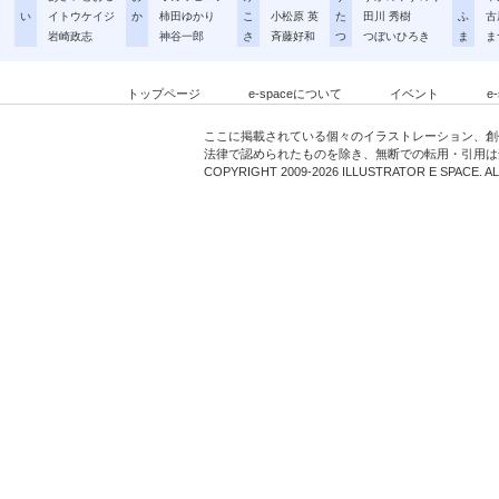
い
イトウケイジ
か
柿田ゆかり
こ
小松原 英
た
田川 秀樹
ふ
古
岩崎政志
神谷一郎
さ
斉藤好和
つ
つぼいひろき
ま
ま
トップページ
e-spaceについて
イベント
e
ここに掲載されている個々のイラストレーション、創
法律で認められたものを除き、無断での転用・引用は
COPYRIGHT 2009-2026 ILLUSTRATOR E SPACE. A