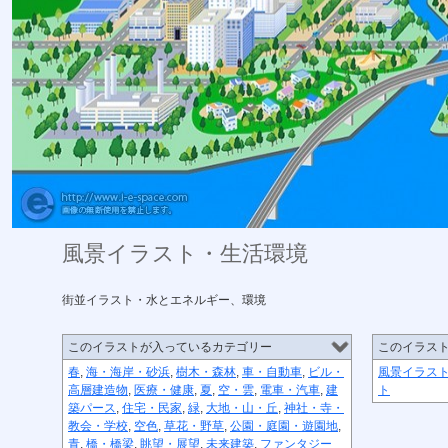
風景イラスト・生活環境
街並イラスト・水とエネルギー、環境
このイラストが入っているカテゴリー
このイラス
春
,
海・海岸・砂浜
,
樹木・森林
,
車・自動車
,
ビル・
風景イラス
高層建造物
,
医療・健康
,
夏
,
空・雲
,
電車・汽車
,
建
ト
築パース
,
住宅・民家
,
緑
,
大地・山・丘
,
神社・寺・
教会・学校
,
空色
,
草花・野草
,
公園・庭園・遊園地
,
青
,
橋・橋梁
,
眺望・展望
,
未来建築
,
ファンタジー