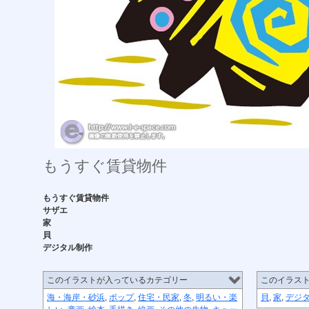
もうすぐ賃貸物件
もうすぐ賃貸物件
サザエ
家
貝
デジタル制作
このイラストが入っているカテゴリー
このイラス
海・海岸・砂浜
,
ポップ
,
住宅・民家
,
冬
,
明るい・楽
貝
,
家
,
デジ