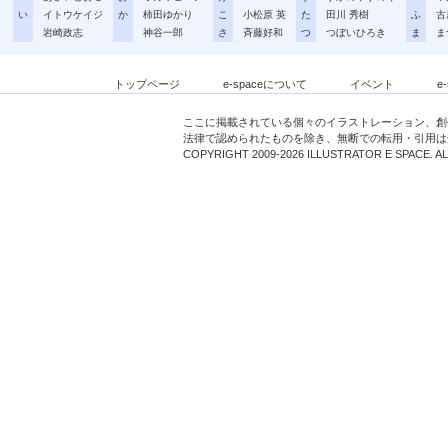
い
イトウケイジ
か
柿田ゆかり
こ
小松原 英
た
田川 秀樹
ふ
古
岩崎政志
神谷一郎
さ
斉藤好和
つ
つぼいひろき
ま
ま
トップページ
e-spaceについて
イベント
e
ここに掲載されている個々のイラストレーション、創
法律で認められたものを除き、無断での転用・引用は
COPYRIGHT 2009-2026 ILLUSTRATOR E SPACE. A