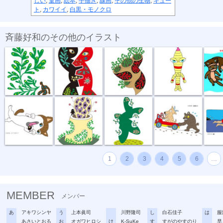
しい
,
童画
,
絵本
,
手描き
,
線画
,
その他の生物
,
キュー
ト
,
カワイイ
,
白黒・モノクロ
斉藤好和のその他のイラスト
植物のチカラ
組み合わせ
植木鉢
節足星人
3月カ
どう、このポ...
おいしい匂い
新しい種
坂道登れば
遠泳
1
2
3
4
5
6
…
MEMBER
メンバー
あ
アキワシンヤ
う
上本眞司
川野隆司
し
白石佳子
は
服
あさいとおる
お
オガワヒロシ
け
K-SuKe
す
すがのやすのり
早