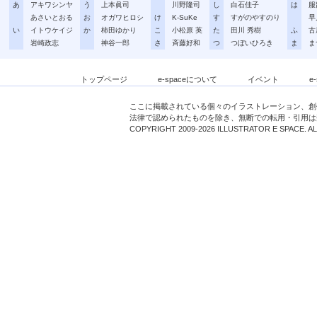
あ
アキワシンヤ
う
上本眞司
川野隆司
し
白石佳子
は
服
あさいとおる
お
オガワヒロシ
け
K-SuKe
す
すがのやすのり
早
い
イトウケイジ
か
柿田ゆかり
こ
小松原 英
た
田川 秀樹
ふ
古
岩崎政志
神谷一郎
さ
斉藤好和
つ
つぼいひろき
ま
ま
トップページ
e-spaceについて
イベント
e
ここに掲載されている個々のイラストレーション、創
法律で認められたものを除き、無断での転用・引用は
COPYRIGHT 2009-2026 ILLUSTRATOR E SPACE. A