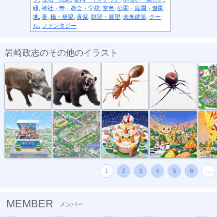
緑
,
神社・寺・教会・学校
,
空色
,
公園・庭園・遊園
地
,
青
,
橋・橋梁
,
青紫
,
眺望・展望
,
未来建築
,
クー
ル
,
ファンタジー
岩崎政志のその他のイラスト
危険生物・イ...
危険生物・クマ
危険生物・ヒ...
危険生物・セ...
トヨタイ
トイザラスポ...
マンション・...
サンタとクリ...
音楽会のパレ...
メリーク
1
2
3
4
5
6
…
MEMBER
メンバー