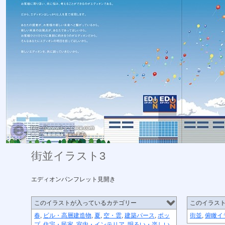
街並イラスト3
エディオンパンフレット見開き
このイラストが入っているカテゴリー
このイラス
春
,
ビル・高層建造物
,
夏
,
空・雲
,
建築パース
,
ポッ
街並
,
俯瞰イ
プ
,
住宅・民家
,
室内・インテリア
,
明るい・楽しい
,