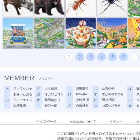
トイザラスポ...
マンション・...
サンタとクリ...
音楽会のパレ...
メリーク
1
2
3
4
5
6
…
MEMBER
メンバー
あ
アキワシンヤ
う
上本眞司
川野隆司
し
白石佳子
は
服
あさいとおる
お
オガワヒロシ
け
K-SuKe
す
すがのやすのり
早
い
イトウケイジ
か
柿田ゆかり
こ
小松原 英
た
田川 秀樹
ふ
古
岩崎政志
神谷一郎
さ
斉藤好和
つ
つぼいひろき
ま
ま
トップページ
e-spaceについて
イベント
e
ここに掲載されている個々のイラストレーション、創
法律で認められたものを除き、無断での転用・引用は