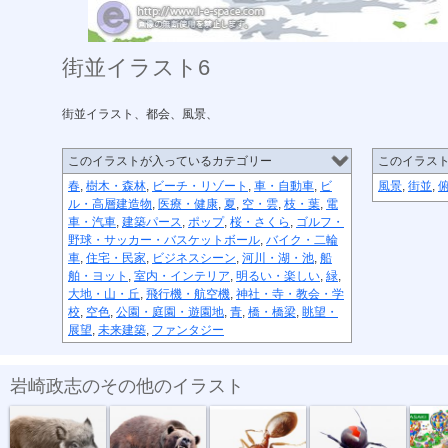
街並イラスト6
街並イラスト、都会、風景、
このイラストが入っているカテゴリー
このイラス
春
,
樹木・森林
,
ビーチ・リゾート
,
車・自動車
,
ビ
風景
,
街並
,
ル・高層建造物
,
医療・健康
,
夏
,
空・雲
,
枝・葉
,
電
車・汽車
,
建築パース
,
ポップ
,
桜・さくら
,
ゴルフ・
野球・サッカー・バスケットボール
,
バイク・二輪
車
,
住宅・民家
,
ビジネスシーン
,
河川・湖・池
,
船
舶・ヨット
,
室内・インテリア
,
明るい・楽しい
,
緑
,
大地・山・丘
,
飛行機・航空機
,
神社・寺・教会・学
校
,
空色
,
公園・庭園・遊園地
,
青
,
橋・橋梁
,
眺望・
展望
,
未来建築
,
ファンタジー
岩崎政志のその他のイラスト
危険生物・イ...
危険生物・クマ
危険生物・ヒ...
危険生物・セ...
トヨタイ