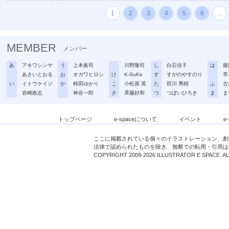
1
2
3
4
5
6
…
MEMBER
メンバー
あ
アキワシンヤ
う
上本眞司
川野隆司
し
白石佳子
は
服
あさいとおる
お
オガワヒロシ
け
K-SuKe
す
すがのやすのり
早
い
イトウケイジ
か
柿田ゆかり
こ
小松原 英
た
田川 秀樹
ふ
古
岩崎政志
神谷一郎
さ
斉藤好和
つ
つぼいひろき
ま
ま
トップページ
e-spaceについて
イベント
e
ここに掲載されている個々のイラストレーション、創
法律で認められたものを除き、無断での転用・引用は
COPYRIGHT 2009-2026 ILLUSTRATOR E SPACE. A