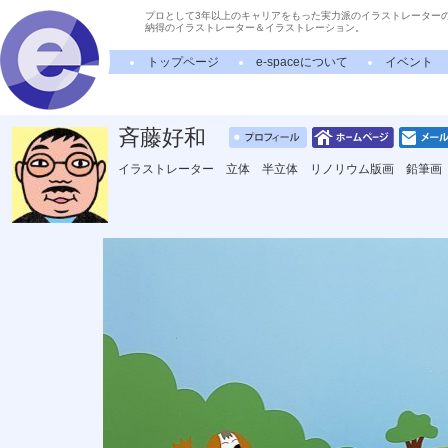
プロとして3年以上のキャリアをもった実力派のイラストレーター
納得のイラストレーター＆イラストレーション。
トップページ
e-spaceについて
イベント
斉藤好和
イラストレーター 立体 半立体 リノリウム版画 鉛筆画