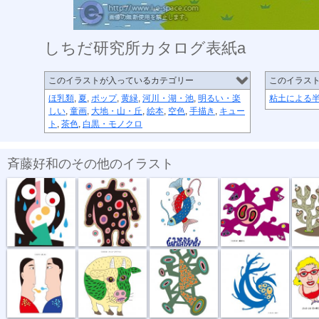
しちだ研究所カタログ表紙a
このイラストが入っているカテゴリー
このイラス
ほ乳類
,
夏
,
ポップ
,
黄緑
,
河川・湖・池
,
明るい・楽
粘土による
しい
,
童画
,
大地・山・丘
,
絵本
,
空色
,
手描き
,
キュー
ト
,
茶色
,
白黒・モノクロ
斉藤好和のその他のイラスト
傘がない
正体不明
深海の恋
捕食する
団地
話し合い
オハヨーゴザ...
噂の出所
風祭り
ハイ私