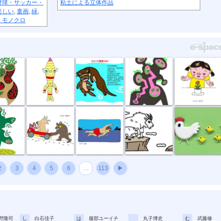
野球・サッカー・
粘土による立体作品
楽しい
,
童画
,
緑
,
・モノクロ
節足星人
3月カワウソ
アリの巣
春の香り
種
坂道登れば
遠泳
崖っぷちのシ...
ニワトリ親子
2
3
4
5
6
…
113
▶
野隆司
し
白石佳子
は
服部ユーイチ
丸子博史
む
武藤修