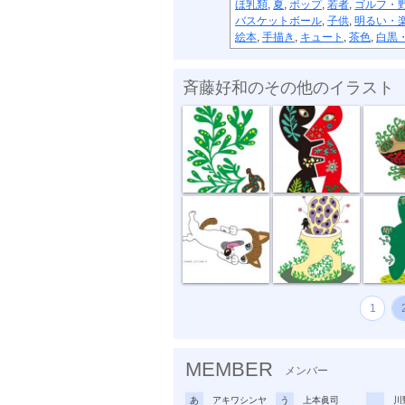
ほ乳類
,
夏
,
ポップ
,
若者
,
ゴルフ・
バスケットボール
,
子供
,
明るい・
絵本
,
手描き
,
キュート
,
茶色
,
白黒
斉藤好和のその他のイラスト
植物のチカラ
組み合わせ
植木鉢
どう、このポ...
おいしい匂い
新しい
1
MEMBER
メンバー
あ
アキワシンヤ
う
上本眞司
川