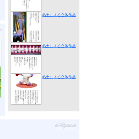
お世話係
粘土による立体作品
公式戦４戦１...
粘土による立体作品
ブラジルから...
粘土による立体作品