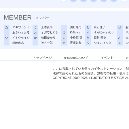
MEMBER
メンバー
あ
アキワシンヤ
う
上本眞司
川野隆司
し
白石佳子
は
服
あさいとおる
お
オガワヒロシ
け
K-SuKe
す
すがのやすのり
早
い
イトウケイジ
か
柿田ゆかり
こ
小松原 英
た
田川 秀樹
ふ
古
岩崎政志
神谷一郎
さ
斉藤好和
つ
つぼいひろき
ま
ま
トップページ
e-spaceについて
イベント
e
ここに掲載されている個々のイラストレーション、創
法律で認められたものを除き、無断での転用・引用は
COPYRIGHT 2009-2026 ILLUSTRATOR E SPACE. A