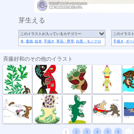
芽生える
このイラストが入っているカテゴリー
このイラス
冬
,
童画
,
絵本
,
手描き
,
草花・野草
,
白黒・モノクロ
手描き
,
ボー
斉藤好和のその他のイラスト
植物のチカラ
組み合わせ
植木鉢
節足星人
3月カ
どう、このポ...
おいしい匂い
新しい種
坂道登れば
遠泳
1
2
3
4
5
6
…