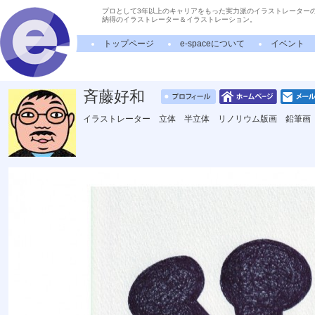
プロとして3年以上のキャリアをもった実力派のイラストレーター
納得のイラストレーター＆イラストレーション。
トップページ
e-spaceについて
イベント
斉藤好和
イラストレーター 立体 半立体 リノリウム版画 鉛筆画