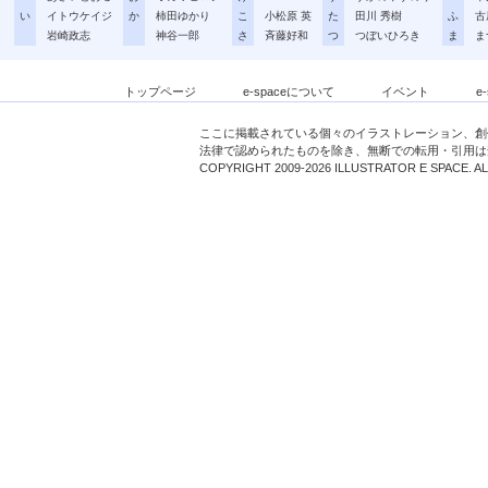
い
イトウケイジ
か
柿田ゆかり
こ
小松原 英
た
田川 秀樹
ふ
古
岩崎政志
神谷一郎
さ
斉藤好和
つ
つぼいひろき
ま
ま
トップページ
e-spaceについて
イベント
e
ここに掲載されている個々のイラストレーション、創
法律で認められたものを除き、無断での転用・引用は
COPYRIGHT 2009-2026 ILLUSTRATOR E SPACE. A