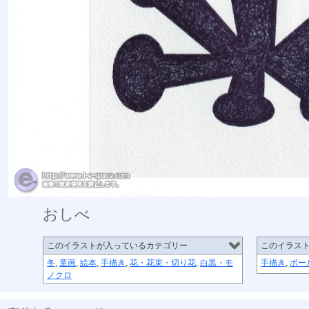
おしべ
このイラストが入っているカテゴリー
このイラス
冬
,
童画
,
絵本
,
手描き
,
花・花束・切り花
,
白黒・モ
手描き
,
ボー
ノクロ