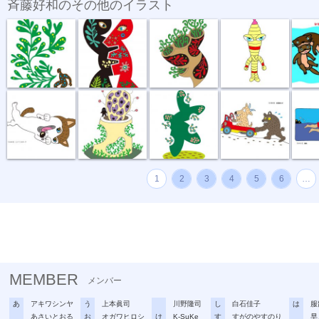
斉藤好和のその他のイラスト
植物のチカラ
組み合わせ
植木鉢
節足星人
3月カ
どう、このポ...
おいしい匂い
新しい種
坂道登れば
遠泳
1
2
3
4
5
6
…
MEMBER
メンバー
あ
アキワシンヤ
う
上本眞司
川野隆司
し
白石佳子
は
服
あさいとおる
お
オガワヒロシ
け
K-SuKe
す
すがのやすのり
早